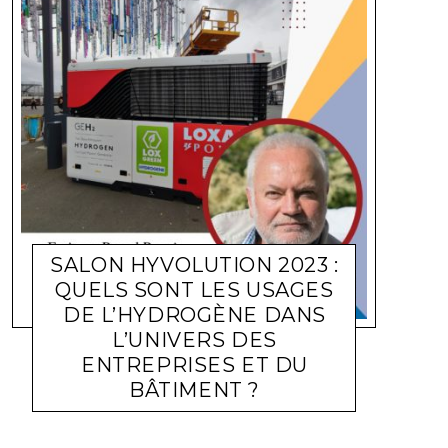
SALON HYVOLUTION 2023 :
QUELS SONT LES USAGES
DE L’HYDROGÈNE DANS
L’UNIVERS DES
ENTREPRISES ET DU
ACTUALITÉ ENTREPRISES
PASCAL POGGI
16 FÉVRIER
BÂTIMENT ?
2023