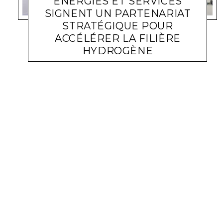
ENERGIES ET SERVICES
SIGNENT UN PARTENARIAT
STRATÉGIQUE POUR
ACCÉLÉRER LA FILIÈRE
HYDROGÈNE
ACTUALITÉ ENTREPRISES
LARA GASQUET
8 FÉVRIER 2023