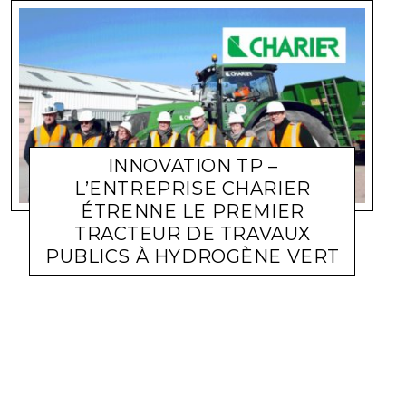
INNOVATION TP –
L’ENTREPRISE CHARIER
ÉTRENNE LE PREMIER
TRACTEUR DE TRAVAUX
PUBLICS À HYDROGÈNE VERT
ACTUALITÉ ENTREPRISES
LARA GASQUET
15 FÉVRIER 2023