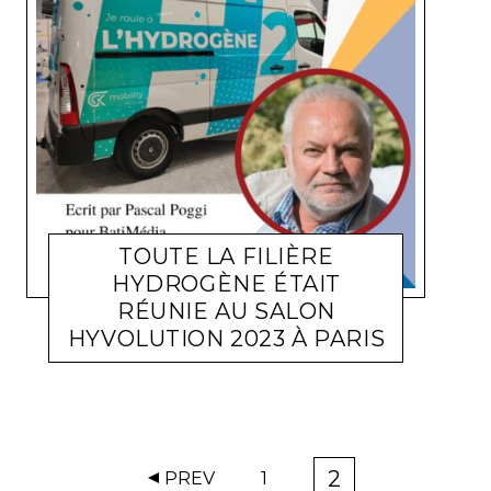
TOUTE LA FILIÈRE
HYDROGÈNE ÉTAIT
RÉUNIE AU SALON
ACTUALITÉ ENTREPRISES
PASCAL POGGI
6 FÉVRIER
HYVOLUTION 2023 À PARIS
2023
2
PREV
1