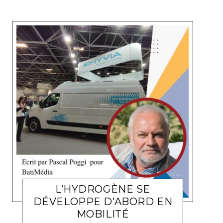
L’HYDROGÈNE SE
DÉVELOPPE D’ABORD EN
MOBILITÉ
HYDROGÈNE
MICHEL SOUFIR
21 FÉVRIER 2023