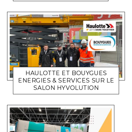
HAULOTTE ET BOUYGUES
ENERGIES & SERVICES SUR LE
SALON HYVOLUTION
ACTUALITÉ ENTREPRISES
LARA GASQUET
15 FÉVRIER 2023