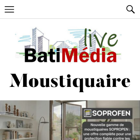
Les News du Bâtiment, en live
Batimedialiv
Moustiquaire