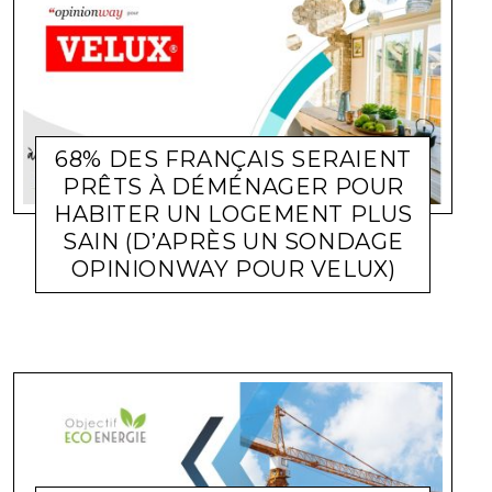
68% DES FRANÇAIS SERAIENT
PRÊTS À DÉMÉNAGER POUR
HABITER UN LOGEMENT PLUS
SAIN (D’APRÈS UN SONDAGE
ACTUALITÉ ENTREPRISES
LARA GASQUET
27 SEPTEMBRE
OPINIONWAY POUR VELUX)
2024