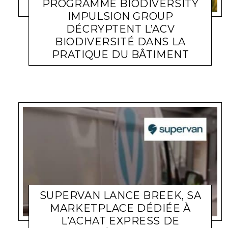
PROGRAMME BIODIVERSITY
IMPULSION GROUP
DÉCRYPTENT L’ACV
BIODIVERSITÉ DANS LA
PRATIQUE DU BÂTIMENT
ACTUALITÉ ENTREPRISES
LARA GASQUET
11 AVRIL 2024
SUPERVAN LANCE BREEK, SA
MARKETPLACE DÉDIÉE À
L’ACHAT EXPRESS DE