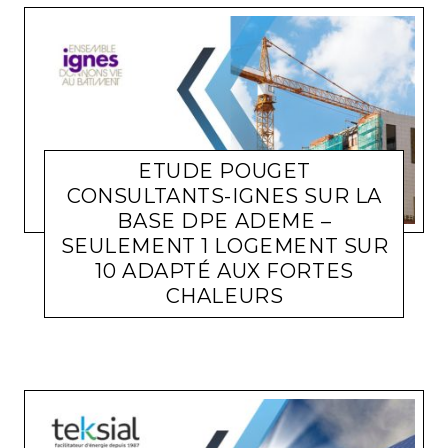
ETUDE POUGET
CONSULTANTS-IGNES SUR LA
BASE DPE ADEME –
SEULEMENT 1 LOGEMENT SUR
10 ADAPTÉ AUX FORTES
ACTUALITÉ ENTREPRISES
MICHEL SOUFIR
5 SEPTEMBRE
CHALEURS
2024