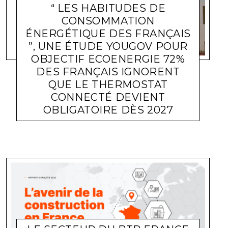
“ LES HABITUDES DE
CONSOMMATION
ÉNERGÉTIQUE DES FRANÇAIS
”, UNE ÉTUDE YOUGOV POUR
OBJECTIF ECOENERGIE 72%
DES FRANÇAIS IGNORENT
QUE LE THERMOSTAT
CONNECTÉ DEVIENT
OBLIGATOIRE DÈS 2027
ACTUALITÉ ENTREPRISES
LARA GASQUET
24 AVRIL 2024