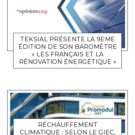
TEKSIAL PRÉSENTE LA 9EME
ÉDITION DE SON BAROMÈTRE
« LES FRANÇAIS ET LA
RÉNOVATION ÉNERGÉTIQUE »
ACTUALITÉ ENTREPRISES
LARA GASQUET
13 OCTOBRE 2023
RÉCHAUFFEMENT
CLIMATIQUE : SELON LE GIEC,