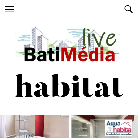
Les News du Bâtiment, en live
Batimedialiv
habitat