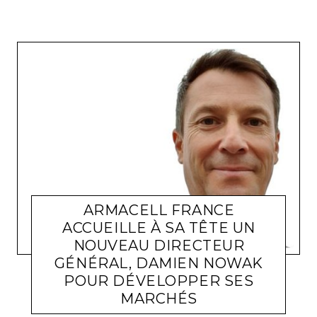
ARMACELL FRANCE
ACCUEILLE À SA TÊTE UN
NOUVEAU DIRECTEUR
GÉNÉRAL, DAMIEN NOWAK
POUR DÉVELOPPER SES
MARCHÉS
ACTUALITÉ ENTREPRISES
LARA GASQUET
2 NOVEMBRE 2020