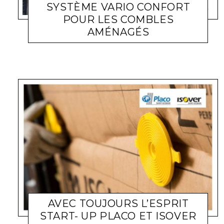
SYSTÈME VARIO CONFORT
POUR LES COMBLES
AMÉNAGÉS
ACTUALITÉ ENTREPRISES
LARA GASQUET
24 MAI 2020
AVEC TOUJOURS L’ESPRIT
START- UP PLACO ET ISOVER