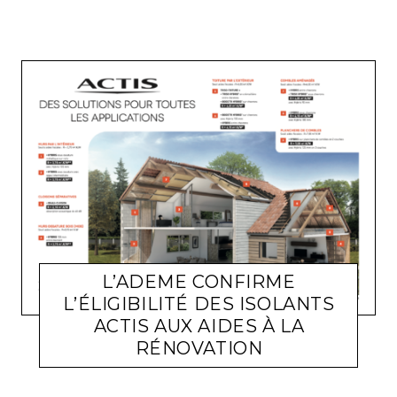
L’ADEME CONFIRME
L’ÉLIGIBILITÉ DES ISOLANTS
ACTIS AUX AIDES À LA
ACTUALITÉ ENTREPRISES
LARA GASQUET
20 SEPTEMBRE
RÉNOVATION
2020