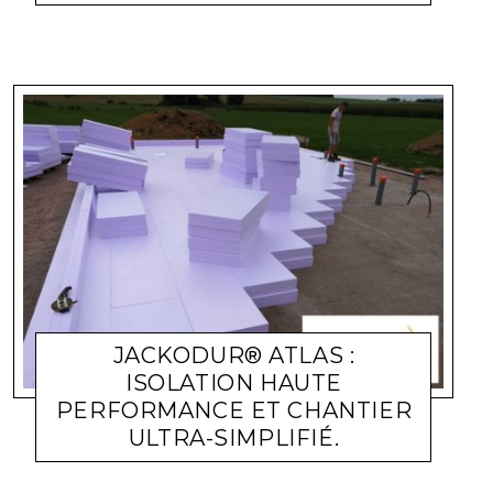
JACKODUR® ATLAS :
ISOLATION HAUTE
PERFORMANCE ET CHANTIER
ULTRA-SIMPLIFIÉ.
ISOLATION
MICHEL SOUFIR
28 JANVIER 2020