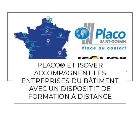
PLACO® ET ISOVER
ACCOMPAGNENT LES
ENTREPRISES DU BÂTIMENT
AVEC UN DISPOSITIF DE
FORMATION À DISTANCE
ACTUALITÉ ENTREPRISES
LARA GASQUET
3 MAI 2020