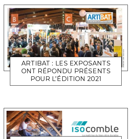
ARTIBAT : LES EXPOSANTS
ONT RÉPONDU PRÉSENTS
ACTUALITÉ ENTREPRISES
LARA GASQUET
24 SEPTEMBRE
POUR L’ÉDITION 2021
2020