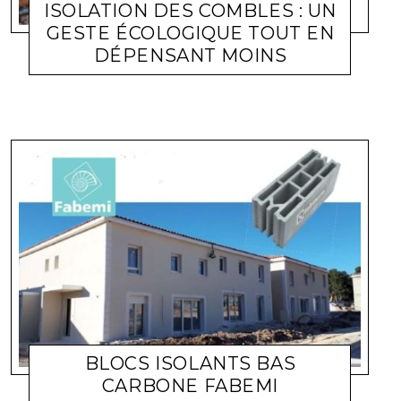
ISOLATION DES COMBLES : UN
GESTE ÉCOLOGIQUE TOUT EN
DÉPENSANT MOINS
ACTUALITÉ ENTREPRISES
LARA GASQUET
20 JUILLET 2020
BLOCS ISOLANTS BAS
CARBONE FABEMI
ACTUALITÉ ENTREPRISES
LARA GASQUET
9 MAI 2020