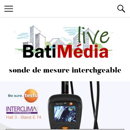
Les News du Bâtiment, en live
Batimedialiv
sonde de mesure interchgeable