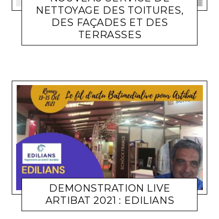
NETTOYAGE DES TOITURES,
DES FAÇADES ET DES
TERRASSES
ACTUALITÉ ENTREPRISES
LARA GASQUET
2 DÉCEMBRE 2021
DEMONSTRATION LIVE
ARTIBAT 2021 : EDILIANS
TOITURE
MICHEL SOUFIR
22 OCTOBRE 2021