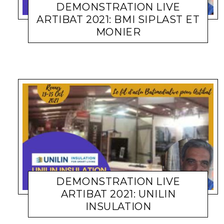
DEMONSTRATION LIVE
ARTIBAT 2021: BMI SIPLAST ET
MONIER
TOITURE
MICHEL SOUFIR
22 OCTOBRE 2021
DEMONSTRATION LIVE
ARTIBAT 2021: UNILIN
INSULATION
ISOLATION
MICHEL SOUFIR
22 OCTOBRE 2021