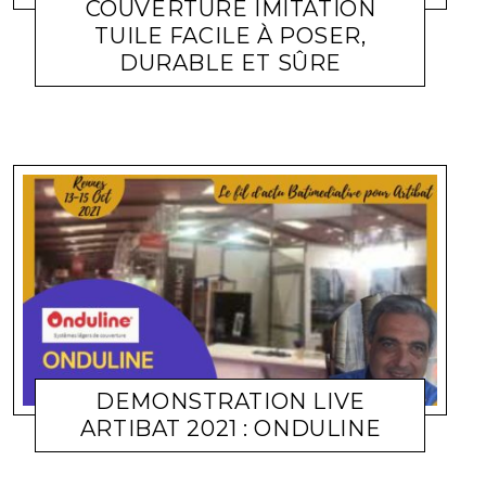
COUVERTURE IMITATION
TUILE FACILE À POSER,
DURABLE ET SÛRE
ACTUALITÉ ENTREPRISES
LARA GASQUET
8 DÉCEMBRE 2021
DEMONSTRATION LIVE
ARTIBAT 2021 : ONDULINE
TOITURE
MICHEL SOUFIR
22 OCTOBRE 2021