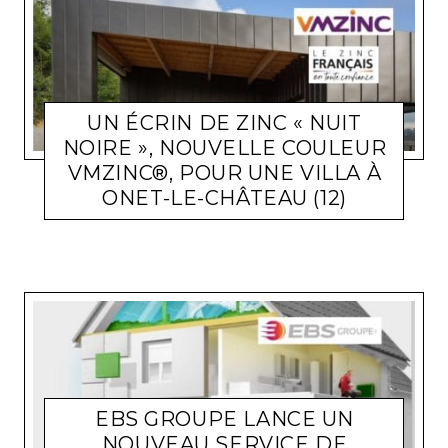
UN ÉCRIN DE ZINC « NUIT
NOIRE », NOUVELLE COULEUR
VMZINC®, POUR UNE VILLA À
ONET-LE-CHÂTEAU (12)
ACTUALITÉ ENTREPRISES
LARA GASQUET
15 DÉCEMBRE 2021
EBS GROUPE LANCE UN
NOUVEAU SERVICE DE