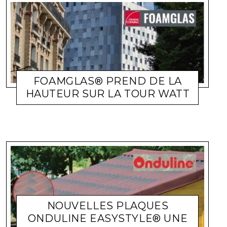
FOAMGLAS® PREND DE LA
ACTUALITÉ ENTREPRISES
LARA GASQUET
20 DÉCEMBRE
HAUTEUR SUR LA TOUR WATT
2021
NOUVELLES PLAQUES
ONDULINE EASYSTYLE® UNE