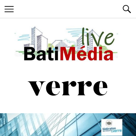
Les News du Bâtiment, en live
Batimedialiv
verre