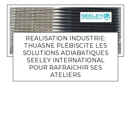
REALISATION INDUSTRIE:
THUASNE PLÉBISCITE LES
SOLUTIONS ADIABATIQUES
SEELEY INTERNATIONAL
POUR RAFRAICHIR SES
ATELIERS
ACTUALITÉ ENTREPRISES
LARA GASQUET
4 MARS 2022