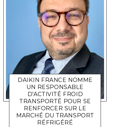
DAIKIN FRANCE NOMME
UN RESPONSABLE
D’ACTIVITÉ FROID
TRANSPORTÉ POUR SE
RENFORCER SUR LE
MARCHÉ DU TRANSPORT
RÉFRIGÉRÉ
ACTUALITÉ ENTREPRISES
LARA GASQUET
3 MAI 2021