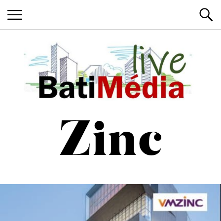
Les News du Bâtiment, en live
Batimedialiv
Zinc