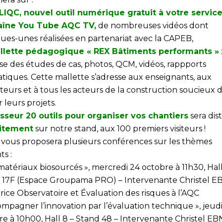
LIQC, nouvel outil numérique gratuit à votre service
aîne You Tube AQC TV,
de nombreuses vidéos dont
ues-unes réalisées en partenariat avec la CAPEB,
llette pédagogique « REX Bâtiments performants »
se des études de cas, photos, QCM, vidéos, rappports
tiques. Cette mallette s’adresse aux enseignants, aux
teurs et à tous les acteurs de la construction soucieux 
r leurs projets.
asseur 20 outils pour organiser vos chantiers
sera dis
itement
sur notre stand, aux 100 premiers visiteurs !
 vous proposera plusieurs conférences sur les thèmes
ts :
matériaux biosourcés », mercredi 24 octobre à 11h30, Hall
 17F (Espace Groupama PRO) – Intervenante Christel E
rice Observatoire et Évaluation des risques à l’AQC
mpagner l’innovation par l’évaluation technique », jeudi
re à 10h00, Hall 8 – Stand 48 – Intervenante Christel EB