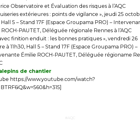
rice Observatoire et Évaluation des risques à l’AQC
iseries extérieures : points de vigilance », jeudi 25 octob
, Hall 5 – Stand 17F (Espace Groupama PRO) – Intervena
e ROCH-PAUTET, Déléguée régionale Rennes à l’AQC
avec finition enduit : les bonnes pratiques », vendredi 26
re à 11h30, Hall 5 – Stand 17F (Espace Groupama PRO) –
venante Émilie ROCH-PAUTET, Déléguée régioname R
C
alepins de chantier
ube https://www.youtube.com/watch?
gBTRF6iQ&w=560&h=315]
AQC