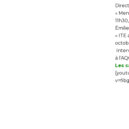
Direct
« Menu
11h30
Émili
« ITE 
octob
Inter
à l’AQ
Les c
[yout
v=fib