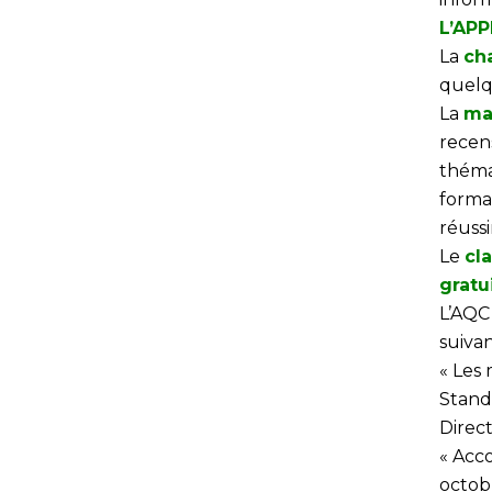
L’APP
La
ch
quelq
La
ma
recen
théma
forma
réussi
Le
cl
gratu
L’AQC
suivan
« Les 
Stand
Direct
« Acco
octob