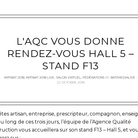
L'AQC VOUS DONNE
e
RENDEZ-VOUS HALL 5 –
STAND F13
ARTIBAT 2018
,
ARTIBAT 2018 LIVE- SALON VIRTUEL
,
FÉDÉRATIONS
BY
BATIMEDIALIVE
22 OCTOBRE 2018
êtes artisan, entreprise, prescripteur, compagnon, ensei
u long de ces trois jours, l’équipe de l’Agence Qualité
uction vous accueillera sur son stand F13 – Hall 5, et vo
era sur :