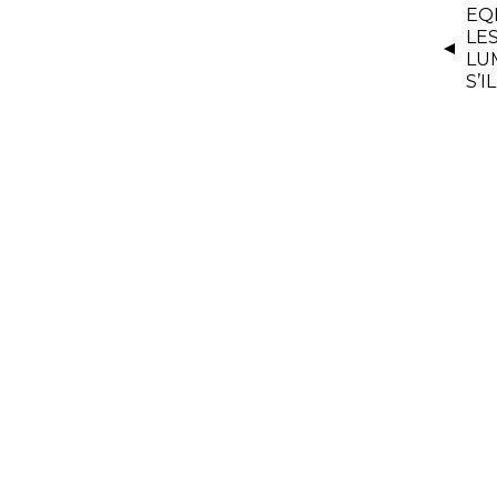
EQ
LE
LU
S’