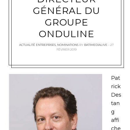
GÉNÉRAL DU
GROUPE
ONDULINE
ACTUALITÉ ENTREPRISES
,
NOMINATIONS
BY
BATIMEDIALIVE
27
FÉVRIER 2019
Pat
rick
Des
tan
g
affi
che