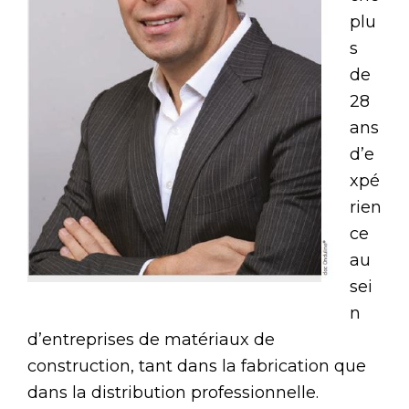
plu
s
de
28
ans
d’e
xpé
rien
ce
au
sei
n
d’entreprises de matériaux de
construction, tant dans la fabrication que
dans la distribution professionnelle.