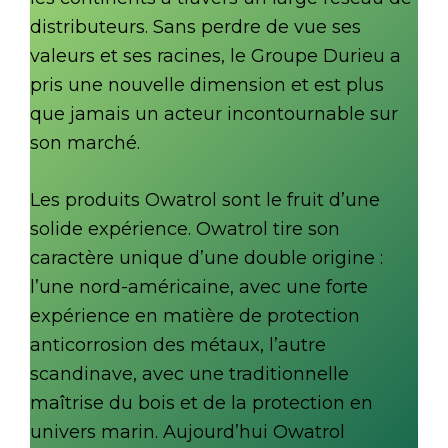
distributeurs. Sans perdre de vue ses
valeurs et ses racines, le Groupe Durieu a
pris une nouvelle dimension et est plus
que jamais un acteur incontournable sur
son marché.
Les produits Owatrol sont le fruit d’une
solide expérience. Owatrol tire son
caractère unique d’une double origine :
l’une nord-américaine, avec une forte
expérience en matière de protection
anticorrosion des métaux, l’autre
scandinave, avec une traditionnelle
maîtrise du bois et de la protection en
univers marin. Aujourd’hui Owatrol