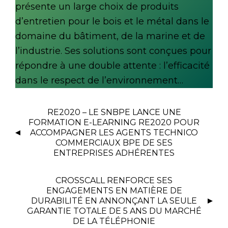
présente un large choix de produits
d’entretien pour le bois et le métal dans le
domaine du bâtiment, de la marine et de
l’industrie. Ses solutions sont conçues pour
répondre à une double attente : l’efficacité
dans le respect de l’environnement…
RE2020 – LE SNBPE LANCE UNE
FORMATION E-LEARNING RE2020 POUR
ACCOMPAGNER LES AGENTS TECHNICO
COMMERCIAUX BPE DE SES
ENTREPRISES ADHÉRENTES
CROSSCALL RENFORCE SES
ENGAGEMENTS EN MATIÈRE DE
DURABILITÉ EN ANNONÇANT LA SEULE
GARANTIE TOTALE DE 5 ANS DU MARCHÉ
DE LA TÉLÉPHONIE