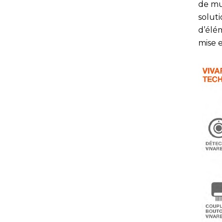
de mul
solut
d’élé
mise e