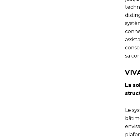
techn
distin
systè
conne
assist
conso
sa con
VIV
La so
struc
Le sys
bâtim
envisa
plafon