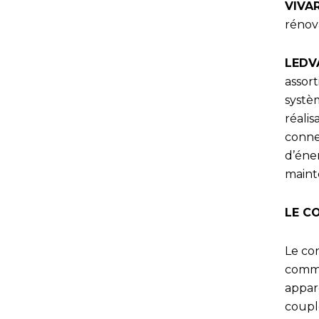
VIVA
rénov
LEDV
assor
syst
réali
conne
d’éner
maint
LE C
Le co
commun
appare
coupl