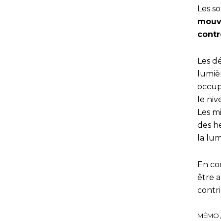
Les so
mouve
contr
Les d
lumiè
occup
le niv
Les mi
des h
la lu
En com
être a
contr
MÉMO //