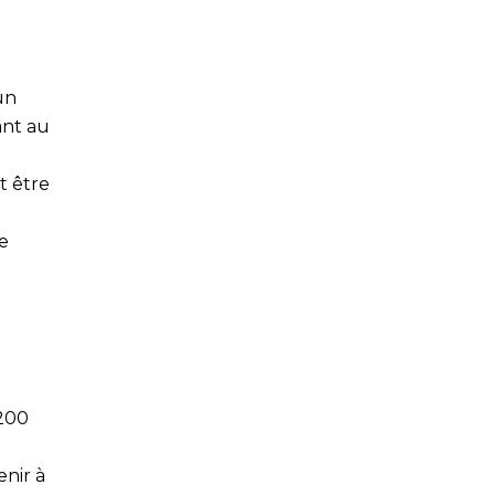
un
ant au
n
t être
de
 200
enir à