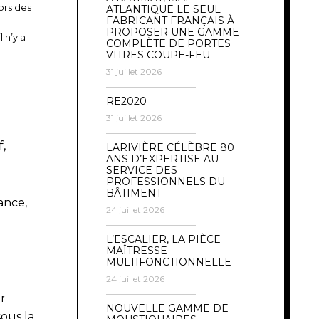
lors des
ATLANTIQUE LE SEUL
FABRICANT FRANÇAIS À
PROPOSER UNE GAMME
 n’y a
COMPLÈTE DE PORTES
VITRES COUPE-FEU
31 juillet 2026
RE2020
31 juillet 2026
f,
LARIVIÈRE CÉLÈBRE 80
ANS D’EXPERTISE AU
SERVICE DES
PROFESSIONNELS DU
BÂTIMENT
ance,
24 juillet 2026
L’ESCALIER, LA PIÈCE
MAÎTRESSE
MULTIFONCTIONNELLE
24 juillet 2026
r
NOUVELLE GAMME DE
ous la