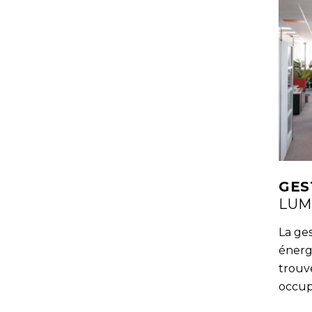
GES
LUM
La ges
énergé
trouv
occup