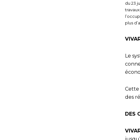
du 23 j
travaux
l’occup
plus d’a
VIVA
Le sys
conn
écono
Cette
des r
DES 
VIVA
jusqu