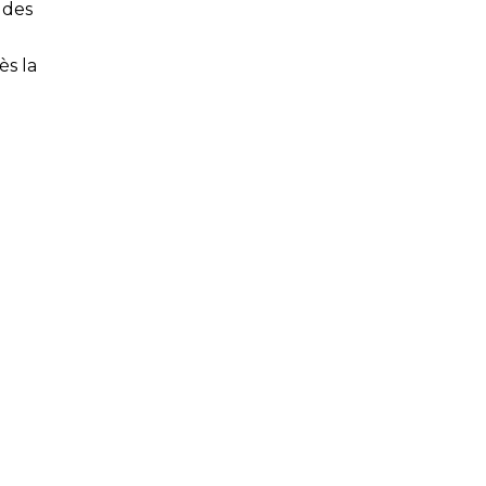
 des
ès la