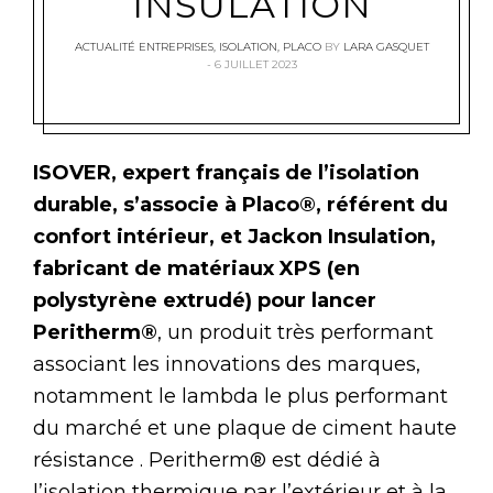
INSULATION
ACTUALITÉ ENTREPRISES
,
ISOLATION
,
PLACO
BY
LARA GASQUET
6 JUILLET 2023
ISOVER, expert français de l’isolation
durable, s’associe à Placo®, référent du
confort intérieur, et Jackon Insulation,
fabricant de matériaux XPS (en
polystyrène extrudé) pour lancer
Peritherm®
, un produit très performant
associant les innovations des marques,
notamment le lambda le plus performant
du marché et une plaque de ciment haute
résistance . Peritherm® est dédié à
l’isolation thermique par l’extérieur et à la