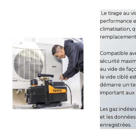
Le tirage au v
performance et
climatisation, 
remplacement 
Compatible ave
sécurité maxima
au vide de faç
le vide ciblé e
démarre un tes
important aux 
Les gaz indésir
et les données 
enregistrées.