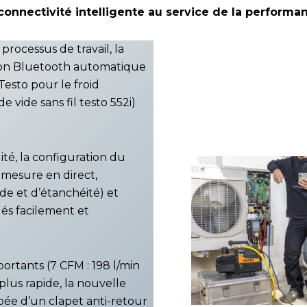
onnectivité intelligente au service de la performa
processus de travail, la
xion Bluetooth automatique
Testo pour le froid
e vide sans fil testo 552i)
lité, la configuration du
e mesure en direct,
de et d’étanchéité) et
és facilement et
rtants (7 CFM : 198 l/min
plus rapide, la nouvelle
pée d’un clapet anti-retour