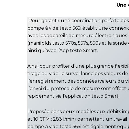
Une c
Pour garantir une coordination parfaite des 
pompe à vide testo 565i établit une conne
avec les appareils de mesure électroniques 
(manifolds testo 570s, 557s, 550s et la sonde d
ainsi qu’avec l’App testo Smart.
Ainsi, pour profiter d’une plus grande flexibi
tirage au vide, la surveillance des valeurs d
l’enregistrement des données (valeurs du vi
l’envoi du protocole de mesure sont effectu
rapidement via l’application testo Smart.
Proposée dans deux modèles aux débits impo
et 10 CFM : 283 l/min) permettant un travail 
pompe à vide testo 565i est également équi