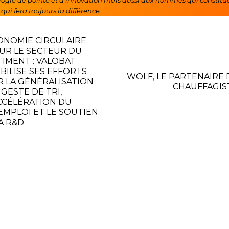
ogie de pointe et d’innovation mais aussi aux hommes qui constitue
 qui fera toujours la différence.
ONOMIE CIRCULAIRE
UR LE SECTEUR DU
TIMENT : VALOBAT
BILISE SES EFFORTS
WOLF, LE PARTENAIRE 
R LA GÉNÉRALISATION
CHAUFFAGIS
GESTE DE TRI,
ACCÉLÉRATION DU
EMPLOI ET LE SOUTIEN
LA R&D