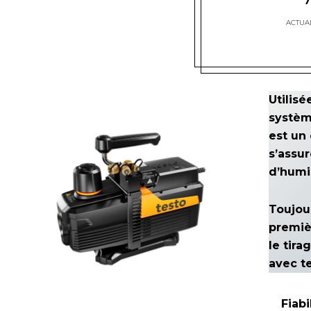
ACTUAL
Utilisé
système
est un
s’assur
d’humi
Toujour
premiè
le tir
avec t
Fiabi