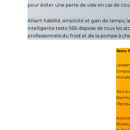
pour éviter une perte de vide en cas de co
Alliant fiabilité, simplicité et gain de temps
intelligente testo 565i dispose de tous les a
professionnels du froid et de la pompe à cha
Testo 
Leader 
s’impos
monde
Tout a
thermom
l’époqu
Aujourd
filiale