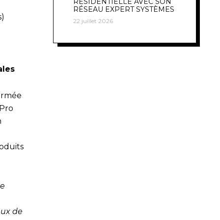
RÉSIDENTIELLE AVEC SON
RÉSEAU EXPERT SYSTÈMES
s)
22 juillet 2026
ales
formée
 Pro
n
roduits
de
eaux de