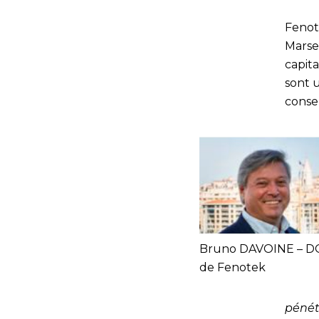
Fenot
Marse
capit
sont 
conse
Bruno DAVOINE – D
de Fenotek
pénét