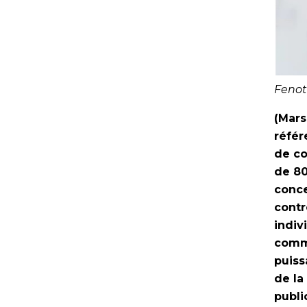
Fenot
(Mars
référ
de co
de 80
conce
contr
indiv
comma
puiss
de la
publi