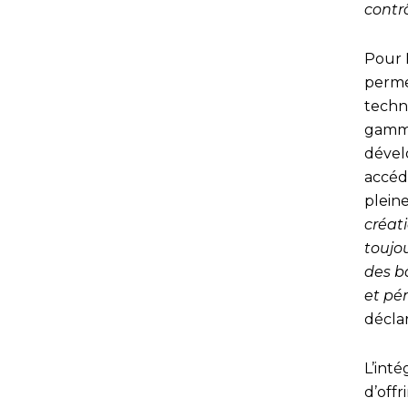
contrô
Pour 
perme
techn
gamm
dével
accéd
pleine
créat
toujou
des bâ
et pé
décla
L’int
d’offr