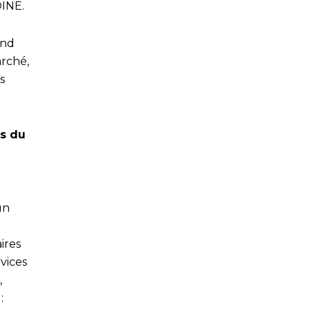
OINE.
and
arché,
s
s du
un
ires
vices
,
 :