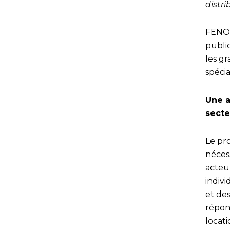
distr
FENOTE
publi
les gr
spécia
Une a
secte
Le pr
nécess
acteur
indivi
et des
répon
locat