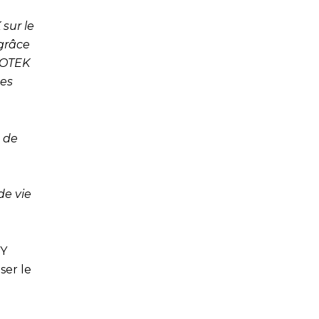
sur le
 grâce
ENOTEK
nes
é de
de vie
SY
ser le