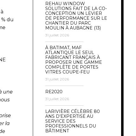
REHAU WINDOW
SOLUTIONS FAIT DE LA CO-
 à
CONCEPTION UN LEVIER
DE PERFORMANCE SUR LE
0 % du
CHANTIER DU PARC
sme
MOULIN À AUBAGNE (13)
31 juillet 2026
À BATIMAT, MAF
ATLANTIQUE LE SEUL
FABRICANT FRANÇAIS À
INE
PROPOSER UNE GAMME
COMPLÈTE DE PORTES
VITRES COUPE-FEU
31 juillet 2026
à une
RE2020
31 juillet 2026
nous
LARIVIÈRE CÉLÈBRE 80
prise
ANS D’EXPERTISE AU
SERVICE DES
er la
PROFESSIONNELS DU
BÂTIMENT
de