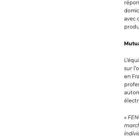
répon
domic
avec d
produi
Mutua
L’équ
sur l
en Fra
profes
automa
élect
« FEN
march
indivi