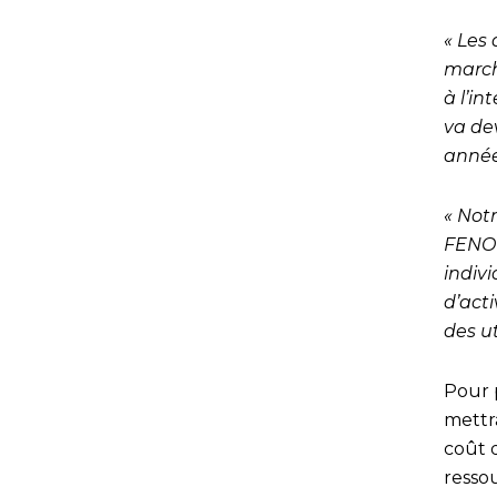
« Les
march
à l’i
va de
année
« Notr
FENOT
indivi
d’act
des ut
Pour 
mettra
coût d
resso