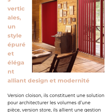
vertic
ales,
un
style
épuré
et
éléga
nt
alliant design et modernité
Version cloison, ils constituent une solution
pour architecturer les volumes d’une
pièce, version store, ils allient une gestion