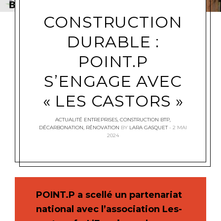
CONSTRUCTION
DURABLE :
POINT.P
S’ENGAGE AVEC
« LES CASTORS »
ACTUALITÉ ENTREPRISES
,
CONSTRUCTION BTP
,
DÉCARBONATION
,
RÉNOVATION
BY
LARA GASQUET
2 MAI
2024
POINT.P a scellé un partenariat
national avec l’association Les-