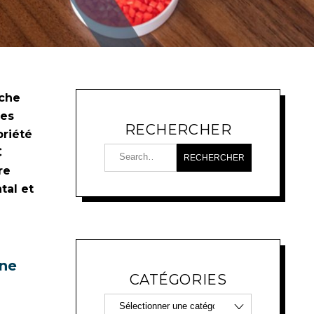
oche
ses
RECHERCHER
briété
C
re
tal et
gne
CATÉGORIES