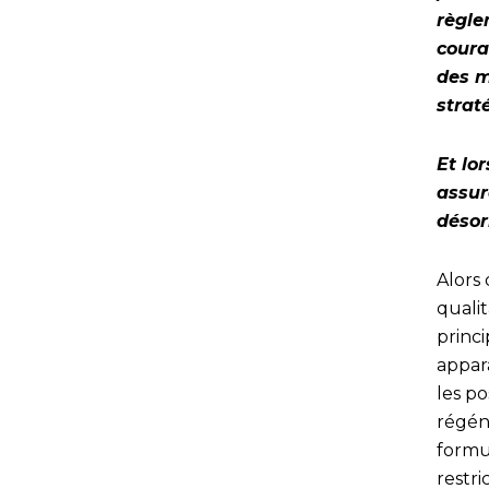
règle
coura
des m
strat
Et lo
assur
désor
Alors
quali
princ
appar
les po
régéné
formul
restri