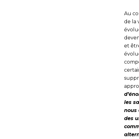
Au co
de la 
évolu
deveni
et êtr
évolu
compo
certai
suppre
approp
d’éno
les s
nous 
des u
comme
alter