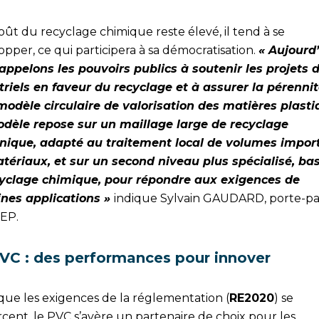
coût du recyclage chimique reste élevé, il tend à se
pper, ce qui participera à sa démocratisation.
« Aujourd’
appelons les pouvoirs publics à soutenir les projets 
triels en faveur du recyclage et à assurer la pérenni
modèle circulaire de valorisation des matières plasti
dèle repose sur un maillage large de recyclage
ique, adapté au traitement local de volumes impor
tériaux, et sur un second niveau plus spécialisé, ba
cyclage chimique, pour répondre aux exigences de
ines applications »
indique Sylvain GAUDARD, porte-pa
nEP.
VC : des performances pour innover
 que les exigences de la réglementation (
RE2020
) se
cent, le PVC s’avère un partenaire de choix pour les