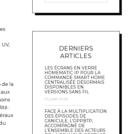
les
x UV,
DERNIERS
ARTICLES
LES ÉCRANS EN VERRE
HOMEMATIC IP POUR LA
COMMANDE SMART HOME
CENTRALISÉE DÉSORMAIS
 de la
DISPONIBLES EN
étaux
VERSIONS SANS FIL
31 juillet 2026
oins
ité :
FACE À LA MULTIPLICATION
néraux
DES ÉPISODES DE
CANICULE, L’OPPBTP,
 du
ACCOMPAGNÉ DE
L’ENSEMBLE DES ACTEURS