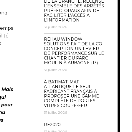
DE LA BRANCHE, RECENSE
L’ENSEMBLE DES ARRÊTÉS
PRÉFECTORAUX AFIN DE
long
FACILITER L’ACCÈS À
L’INFORMATION
31 juillet 2026
 temps
lité
REHAU WINDOW
s
SOLUTIONS FAIT DE LA CO-
CONCEPTION UN LEVIER
DE PERFORMANCE SUR LE
CHANTIER DU PARC
MOULIN À AUBAGNE (13)
31 juillet 2026
À BATIMAT, MAF
ATLANTIQUE LE SEUL
. Mais
FABRICANT FRANÇAIS À
PROPOSER UNE GAMME
qui
COMPLÈTE DE PORTES
 pour
VITRES COUPE-FEU
nnu
31 juillet 2026
es
RE2020
31 juillet 2026