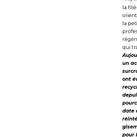
la fi
orient
la pet
profes
régéné
qui t
Aujou
un ac
surcr
ont é
recyc
depui
pourc
date 
réint
gisem
pour 