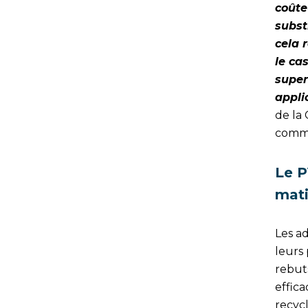
coûte
subst
cela 
le ca
super
appli
de la
comme
Le P
mat
Les a
leurs 
rebuts
effica
recyc