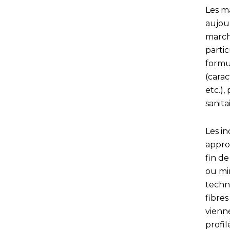
Les m
aujour
march
partic
formu
(carac
etc.)
sanita
Les in
appro
fin de
ou mi
techni
fibres
vienn
profi