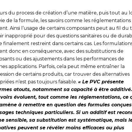
urs du process de création d’une matière, puis tout au 
vie de la formule, les savoirs comme les réglementations
ent. Ainsi l’usage de certains composants peut au fil du
r inapproprié pour des questions sanitaires ou de durabi
e finalement restreint dans certains cas. Les formulation
ent donc en conséquence, avec des substitutions de
sants ou des ajustements dans les performances de
nes applications. Parfois, cela peut même entraîner la
ssion de certains produits, car trouver des alternatives
riées n’est pas toujours faisable.
« Le PVC présente
rmes atouts, notamment sa capacité à être additivé
avoirs évoluent, tout comme les réglementations, ce 
amène à remettre en question des formules conçues
sages techniques particuliers. Si un additif est reco
 sensible, sa substitution est systématique, mais l
natives peuvent se révéler moins efficaces ou plus