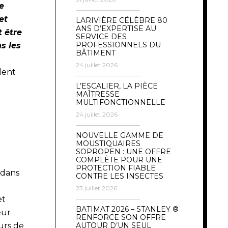
e
et
LARIVIÈRE CÉLÈBRE 80
ANS D’EXPERTISE AU
t être
SERVICE DES
PROFESSIONNELS DU
s les
BÂTIMENT
24 juillet 2026
dent
L’ESCALIER, LA PIÈCE
MAÎTRESSE
MULTIFONCTIONNELLE
24 juillet 2026
NOUVELLE GAMME DE
MOUSTIQUAIRES
SOPROPEN : UNE OFFRE
COMPLÈTE POUR UNE
PROTECTION FIABLE
 dans
CONTRE LES INSECTES
23 juillet 2026
et
BATIMAT 2026 – STANLEY ®
eur
RENFORCE SON OFFRE
urs de
AUTOUR D’UN SEUL