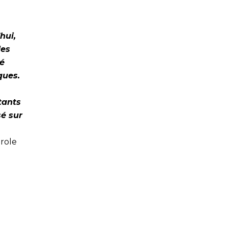
hui,
des
té
ques.
tants
sé sur
role