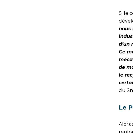
Si le 
dévelo
nous 
indus
d’un 
Ce mo
mécan
de ma
le re
certa
du S
Le P
Alors
renfor