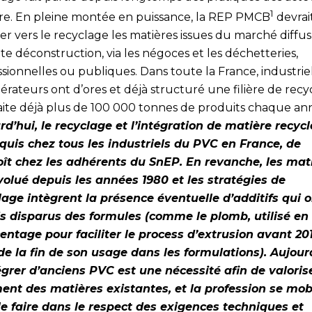
1
lière. En pleine montée en puissance, la REP PMCB
devrai
er vers le recyclage les matières issues du marché diffus
ite déconstruction, via les négoces et les déchetteries,
sionnelles ou publiques. Dans toute la France, industriel
rateurs ont d’ores et déjà structuré une filière de recy
raite déjà plus de 100 000 tonnes de produits chaque an
rd’hui, le recyclage et l’intégration de matière recycl
quis chez tous les industriels du PVC en France, de
oît chez les adhérents du SnEP. En revanche, les mat
volué depuis les années 1980 et les stratégies de
lage intègrent la présence éventuelle d’additifs qui 
s disparus des formules (comme le plomb, utilisé en 
entage pour faciliter le process d’extrusion avant 201
de la fin de son usage dans les formulations). Aujour
égrer d’anciens PVC est une nécessité afin de valorise
ent des matières existantes, et la profession se mob
le faire dans le respect des exigences techniques et