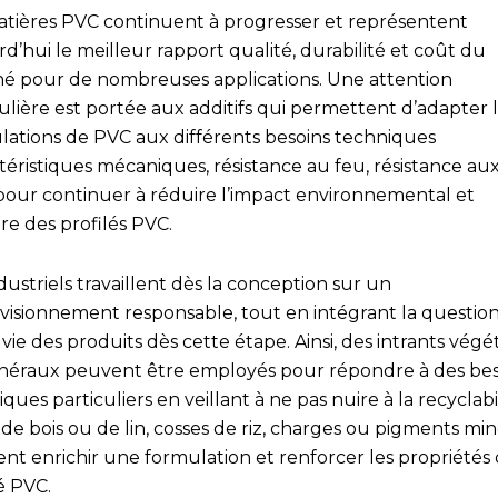
atières PVC continuent à progresser et représentent
d’hui le meilleur rapport qualité, durabilité et coût du
é pour de nombreuses applications. Une attention
ulière est portée aux additifs qui permettent d’adapter 
lations de PVC aux différents besoins techniques
téristiques mécaniques, résistance au feu, résistance au
, pour continuer à réduire l’impact environnemental et
ire des profilés PVC.
dustriels travaillent dès la conception sur un
visionnement responsable, tout en intégrant la question
 vie des produits dès cette étape. Ainsi, des intrants vég
néraux peuvent être employés pour répondre à des bes
ques particuliers en veillant à ne pas nuire à la recyclabil
 de bois ou de lin, cosses de riz, charges ou pigments mi
ent enrichir une formulation et renforcer les propriétés
lé PVC.