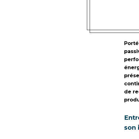
Porté
passi
perfo
énerg
prése
conti
de re
produ
Entr
son 