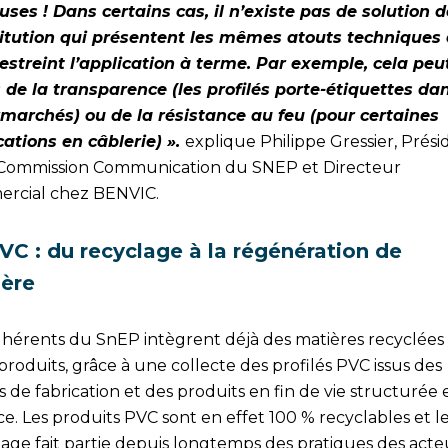
uses ! Dans certains cas, il n’existe pas de solution d
itution qui présentent les mêmes atouts techniques 
restreint l’application à terme. Par exemple, cela peu
s de la transparence (les profilés porte-étiquettes dan
marchés) ou de la résistance au feu (pour certaines
cations en câblerie) ».
explique Philippe Gressier, Prési
 Commission Communication du SNEP et Directeur
rcial chez BENVIC.
VC : du recyclage à la régénération de
ière
dhérents du SnEP intègrent déjà des matières recyclées
produits, grâce à une collecte des profilés PVC issus des
 de fabrication et des produits en fin de vie structurée 
ce. Les produits PVC sont en effet 100 % recyclables et l
lage fait partie depuis longtemps des pratiques des acte