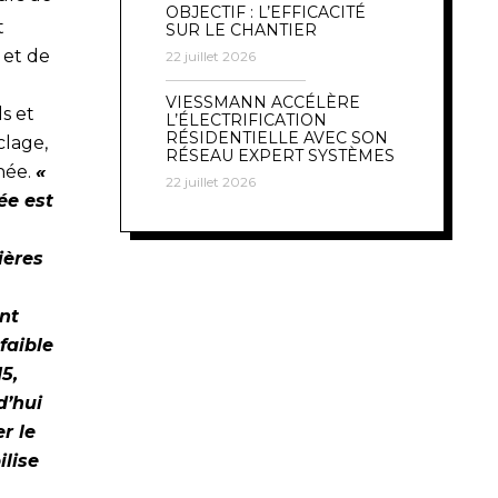
OBJECTIF : L’EFFICACITÉ
t
SUR LE CHANTIER
 et de
22 juillet 2026
VIESSMANN ACCÉLÈRE
s et
L’ÉLECTRIFICATION
RÉSIDENTIELLE AVEC SON
clage,
RÉSEAU EXPERT SYSTÈMES
née.
«
22 juillet 2026
ée est
ières
ont
faible
5,
d’hui
r le
ilise