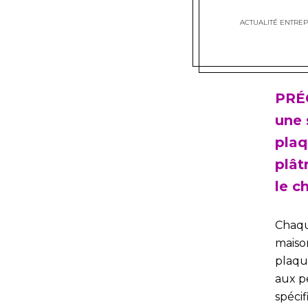
ACTUALITÉ ENTREP
PRÉ
une 
plaq
plât
le c
Chaqu
maiso
plaqu
aux p
spéci