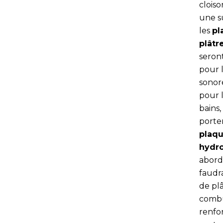
cloiso
une s
les
pl
plâtr
seront
pour 
sonor
pour l
bains,
porte
plaq
hydr
abords
faudr
de pl
combu
renfor