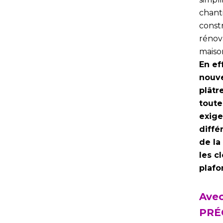
chant
const
rénov
maison
En ef
nouve
plâtr
toute
exig
diffé
de la
les c
plafo
Ave
PRÉ