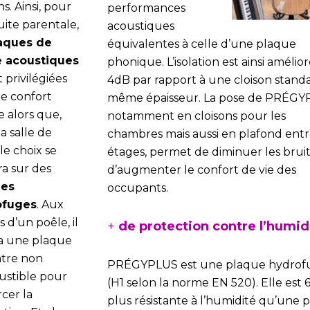
ns. Ainsi, pour
performances
uite parentale,
acoustiques
aques de
équivalentes à celle d’une plaque
e acoustiques
phonique. L’isolation est ainsi amélio
 privilégiées
4dB par rapport à une cloison stand
le confort
même épaisseur. La pose de PRÉGY
e alors que,
notamment en cloisons pour les
a salle de
chambres mais aussi en plafond ent
 le choix se
étages, permet de diminuer les bruit
ra sur des
d’augmenter le confort de vie des
ues
occupants.
ofuges
. Aux
 d’un poêle, il
+
de protection contre l’humid
a une plaque
âtre non
PRÉGYPLUS est une plaque hydrof
stible pour
(H1 selon la norme EN 520). Elle est 6
cer la
plus résistante à l’humidité qu’une 