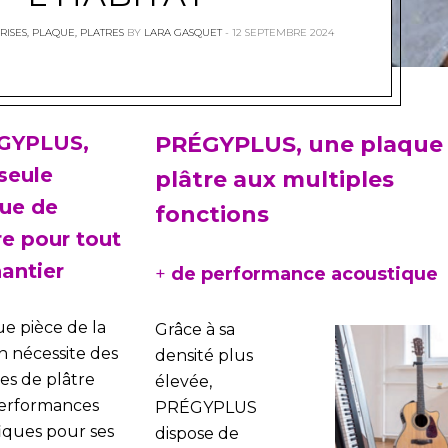
RISES
,
PLAQUE
,
PLATRES
BY
LARA GASQUET
12 SEPTEMBRE 2024
GYPLUS,
PRÉGYPLUS, une plaque
seule
plâtre aux multiples
ue de
fonctions
re pour tout
hantier
+
de performance acoustique
e pièce de la
Grâce à sa
n nécessite des
densité plus
es de plâtre
élevée,
erformances
PRÉGYPLUS
fiques pour ses
dispose de