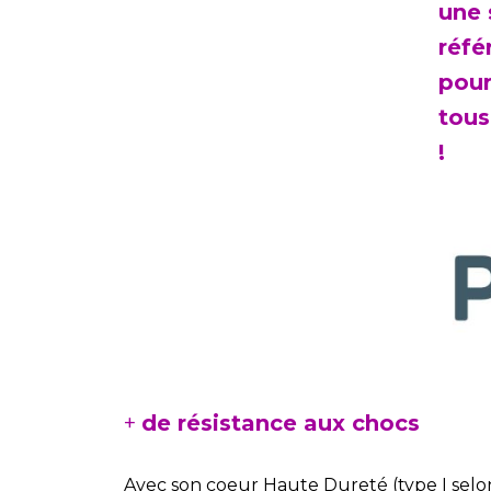
une 
réfé
pour
tous
!
+
de résistance aux chocs
Avec son coeur Haute Dureté (type I sel