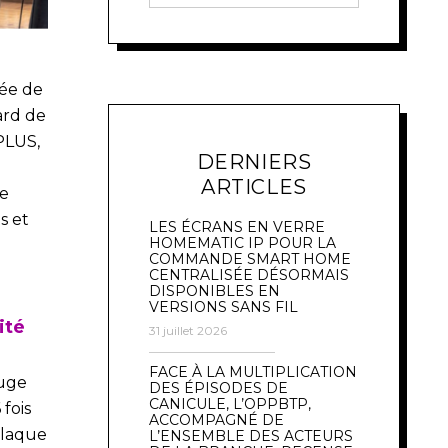
rée de
ard de
PLUS,
DERNIERS
ARTICLES
re
s et
LES ÉCRANS EN VERRE
HOMEMATIC IP POUR LA
COMMANDE SMART HOME
CENTRALISÉE DÉSORMAIS
DISPONIBLES EN
VERSIONS SANS FIL
ité
31 juillet 2026
FACE À LA MULTIPLICATION
uge
DES ÉPISODES DE
CANICULE, L’OPPBTP,
 fois
ACCOMPAGNÉ DE
plaque
L’ENSEMBLE DES ACTEURS