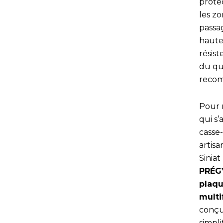
protec
les z
passa
haute
résis
du qu
reco
Pour 
qui s
casse-
artisa
Siniat
PRÉG
plaqu
multi
conç
simpli