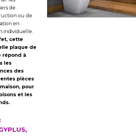
iers de
ruction ou de
ation en
 individuelle.
fet, cette
lle plaque de
e répond à
s les
ences des
rentes pièces
 maison, pour
loisons et les
nds.
c
GYPLUS,