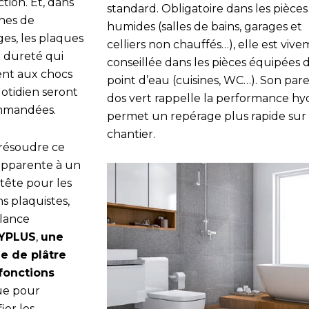
tion. Et, dans
standard. Obligatoire dans les pièces
ones de
humides (salles de bains, garages et
ges, les plaques
celliers non chauffés…), elle est viv
 dureté qui
conseillée dans les pièces équipées 
tent aux chocs
point d’eau (cuisines, WC…). Son pa
otidien seront
dos vert rappelle la performance hy
mmandées.
permet un repérage plus rapide sur
chantier.
résoudre ce
’apparente à un
tête pour les
ns plaquistes,
 lance
YPLUS
,
une
e de plâtre
fonctions
ue pour
fier les