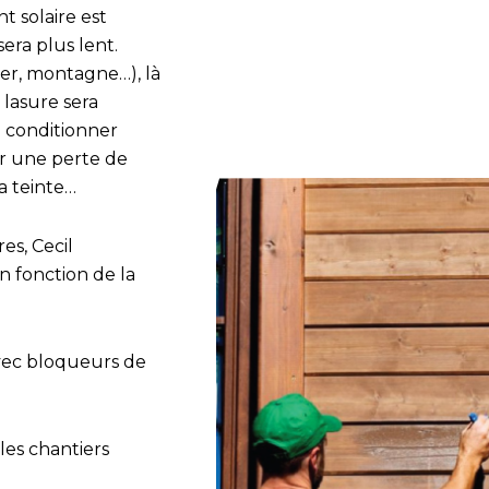
t solaire est
sera plus lent.
mer, montagne…), là
 lasure sera
i conditionner
er une perte de
la teinte…
es, Cecil
n fonction de la
avec bloqueurs de
r les chantiers