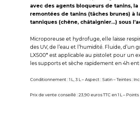
avec des agents bloqueurs de tanins, la 
remontées de tanins (tâches brunes) à l
tanniques (chêne, châtaignier…) sous l’a
Microporeuse et hydrofuge, elle laisse respi
des UV, de l’eau et l’humidité. Fluide, d’un gr
LX500* est applicable au pistolet pour un e
les supports et sèche rapidement en 4h ent
Conditionnement : 1 L, 3 L – Aspect : Satin – Teintes : Inc
Prix de vente conseillé : 23,90 euros TTC en 1 L – Poi