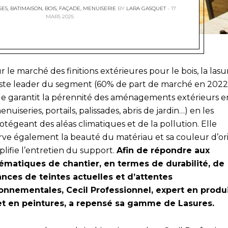
SES
,
BATIMAISON
,
BOIS
,
FAÇADE
,
MENUISERIE
BY
LARA GASQUET
17
MARS 2025
r le marché des finitions extérieures pour le bois, la lasu
ste leader du segment (60% de part de marché en 2022*
le garantit la pérennité des aménagements extérieurs e
enuiseries, portails, palissades, abris de jardin…) en les
otégeant des aléas climatiques et de la pollution. Elle
rve également la beauté du matériau et sa couleur d’ori
plifie l’entretien du support.
Afin de répondre aux
ématiques de chantier, en termes de durabilité, de
nces de teintes actuelles et d’attentes
onnementales, Cecil Professionnel, expert en produ
et en peintures, a repensé sa gamme de Lasures.