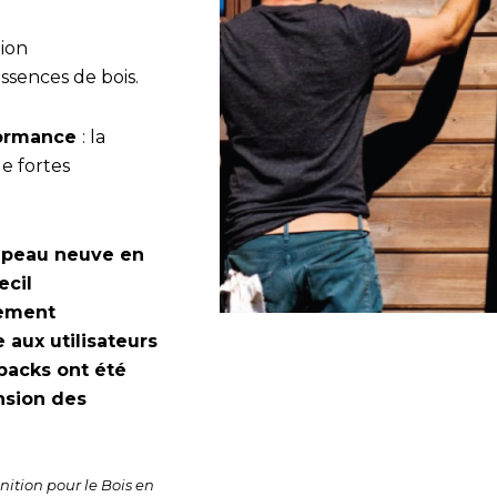
ition
ssences de bois.
formance
: la
de fortes
t peau neuve en
ecil
lement
e aux utilisateurs
 packs ont été
nsion des
nition pour le Bois en