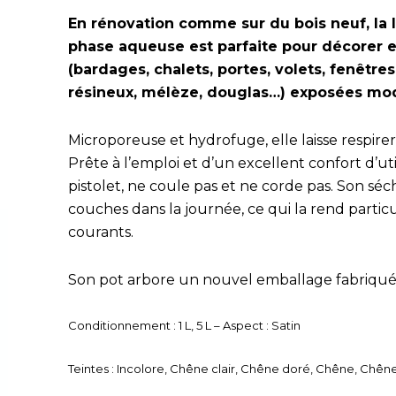
En rénovation comme sur du bois neuf, la l
phase aqueuse est parfaite pour décorer et
(bardages, chalets, portes, volets, fenêtre
résineux, mélèze, douglas…) exposées mo
Microporeuse et hydrofuge, elle laisse respirer 
Prête à l’emploi et d’un excellent confort d’uti
pistolet, ne coule pas et ne corde pas. Son sé
couches dans la journée, ce qui la rend parti
courants.
Son pot arbore un nouvel emballage fabriqué 
Conditionnement : 1 L, 5 L – Aspect : Satin
Teintes : Incolore, Chêne clair, Chêne doré, Chêne, Chê