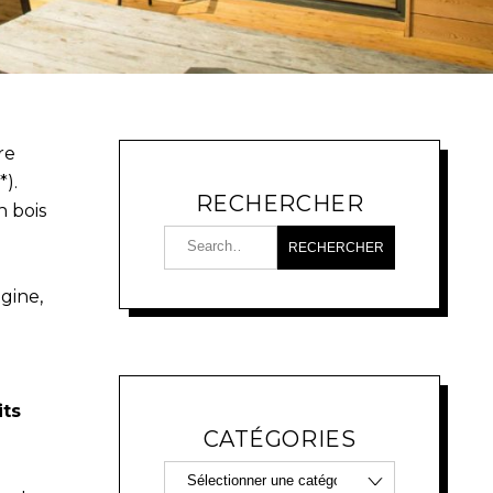
re
).
RECHERCHER
n bois
gine,
its
CATÉGORIES