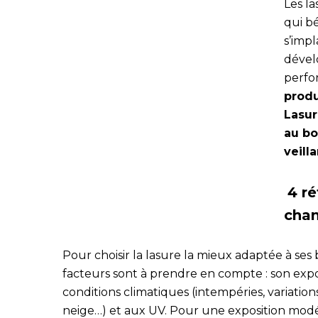
Les la
qui bé
s’impl
dévelo
perfor
produ
Lasur
au bo
veill
4 ré
chan
Pour choisir la lasure la mieux adaptée à ses 
facteurs sont à prendre en compte : son expo
conditions climatiques (intempéries, variatio
neige…) et aux UV. Pour une exposition modé