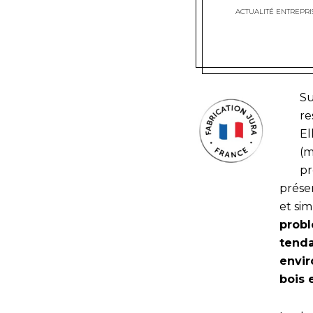
ACTUALITÉ ENTREPRI
Su
re
El
(m
pr
prése
et sim
probl
tenda
envir
bois 