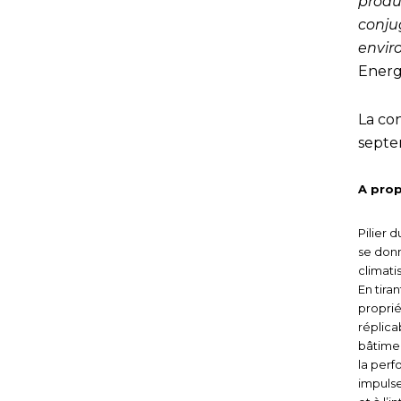
produ
conjug
envir
Ener
La co
septe
A prop
Pilier 
se donn
climati
En tira
proprié
réplica
bâtime
la perf
impulse