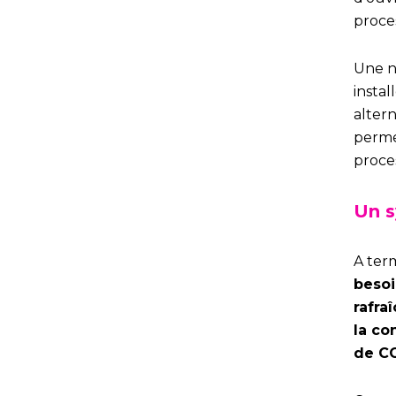
proce
Une n
instal
alter
permet
proces
Un s
A ter
besoi
rafra
la co
de C