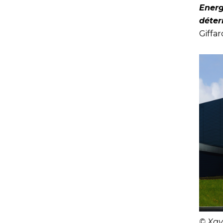
Energ
déte
Giffar
© Xav