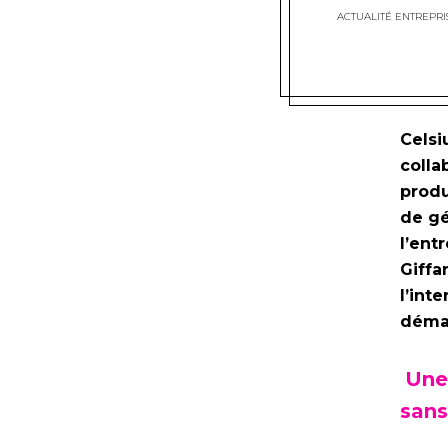
ACTUALITÉ ENTREPRI
Celsi
colla
produ
de gé
l’ent
Giffa
l’int
démar
Une 
sans