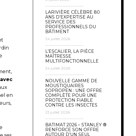
LARIVIÈRE CÉLÈBRE 80
ANS D’EXPERTISE AU
SERVICE DES
PROFESSIONNELS DU
BÂTIMENT
24 juillet 2026
nt
rdin
L’ESCALIER, LA PIÈCE
e
MAÎTRESSE
MULTIFONCTIONNELLE
24 juillet 2026
ment,
 avec
NOUVELLE GAMME DE
MOUSTIQUAIRES
aux
SOPROPEN : UNE OFFRE
nel en
COMPLÈTE POUR UNE
PROTECTION FIABLE
eurs,
CONTRE LES INSECTES
23 juillet 2026
BATIMAT 2026 – STANLEY ®
e
RENFORCE SON OFFRE
AUTOUR D’UN SEUL
e ses