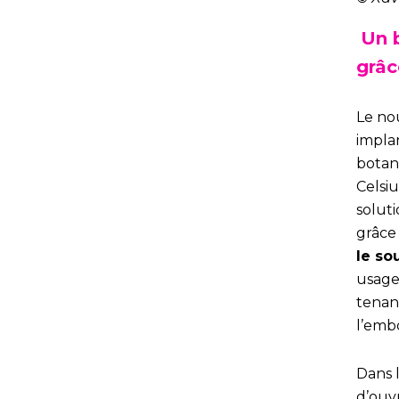
Un 
grâc
Le nou
impla
botani
Celsi
solut
grâce
le so
usage
tenan
l’emb
Dans 
d’ouvr