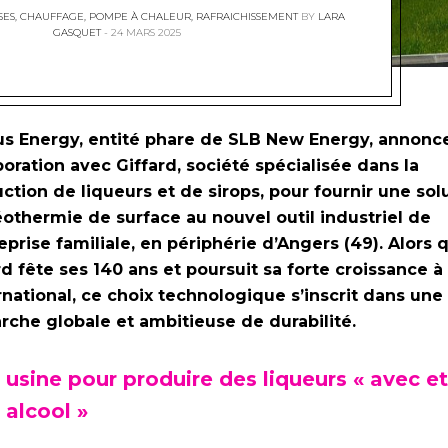
SES
,
CHAUFFAGE
,
POMPE À CHALEUR
,
RAFRAICHISSEMENT
BY
LARA
GASQUET
24 MARS 2025
us Energy, entité phare de SLB New Energy, annonc
boration avec Giffard, société spécialisée dans la
ction de liqueurs et de sirops, pour fournir une sol
othermie de surface au nouvel outil industriel de
reprise familiale, en périphérie d’Angers (49). Alors 
rd fête ses 140 ans et poursuit sa forte croissance à
ernational, ce choix technologique s’inscrit dans une
che globale et ambitieuse de durabilité.
usine pour produire des liqueurs « avec et
 alcool »