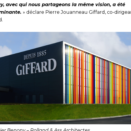
y, avec qui nous partageons la même vision, a été
rminante.
» déclare Pierre Jouanneau Giffard, co-dirigea
d.
ier Benony – Rolland & Ass Architectes