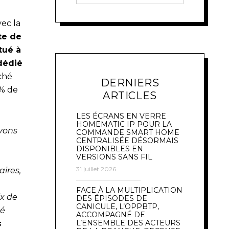
vec la
te de
tué à
dédié
ché
DERNIERS
0% de
ARTICLES
LES ÉCRANS EN VERRE
HOMEMATIC IP POUR LA
ovons
COMMANDE SMART HOME
CENTRALISÉE DÉSORMAIS
DISPONIBLES EN
VERSIONS SANS FIL
31 juillet 2026
aires,
FACE À LA MULTIPLICATION
ix de
DES ÉPISODES DE
CANICULE, L’OPPBTP,
sé
ACCOMPAGNÉ DE
L’ENSEMBLE DES ACTEURS
s