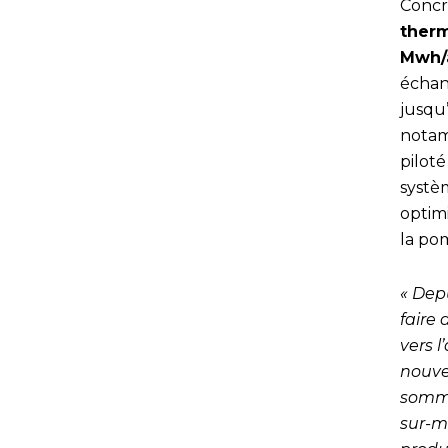
Concrè
therm
Mwh/a
échan
jusqu’
nota
pilot
systè
optimi
la po
« Depu
faire
vers l
nouve
somme
sur-m