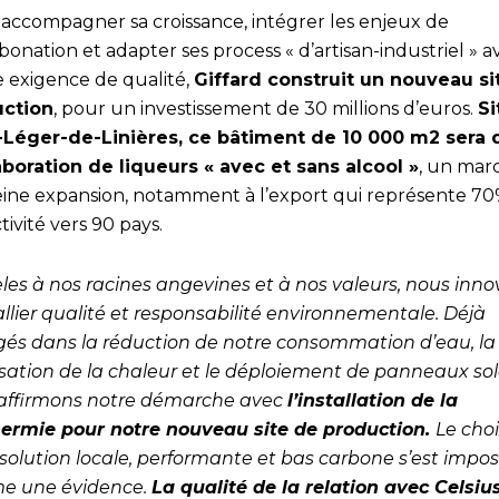
accompagner sa croissance, intégrer les enjeux de
onation et adapter ses process « d’artisan-industriel » a
exigence de qualité,
Giffard construit un nouveau si
ction
, pour un investissement de 30 millions d’euros.
Si
-Léger-de-Linières, ce bâtiment de 10 000 m2 sera 
laboration de liqueurs « avec et sans alcool »
, un mar
eine expansion, notamment à l’export qui représente 7
tivité vers 90 pays.
èles à nos racines angevines et à nos valeurs, nous inn
allier qualité et responsabilité environnementale. Déjà
és dans la réduction de notre consommation d’eau, la
lisation de la chaleur et le déploiement de panneaux sol
affirmons notre démarche avec
l’installation de la
ermie pour notre nouveau site de production.
Le cho
 solution locale, performante et bas carbone s’est impo
e une évidence.
La qualité de la relation avec Celsiu