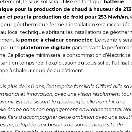
tement, le sous-sol sera utilisé en tant que
batterie
ique pour la production de chaud à hauteur de 213
n et pour la production de froid pour 253 Mwh/an
, 
geur géothermique fermé. L’installation sera raccordée
au local technique abritant les installations de géotherm
mment la
pompe à chaleur connectée
. L’ensemble ser
é par une
plateforme digitale
garantissant la performa
me. Ce pilotage minimisera la consommation d’électricité
sant en temps réel l’exploitation du sous-sol et l’utilisat
mpe à chaleur couplée au bâtiment.
is plus de 140 ans, l’entreprise familiale Giffard allie sav
 artisanal et innovation, avec une vision résolument tou
’avenir. En choisissant la géoénergie, elle franchit une
lle étape dans son engagement environnemental. No
s fiers d’accompagner cette ambition avec une solut
esure, adaptée aux besoins de son nouveau site de