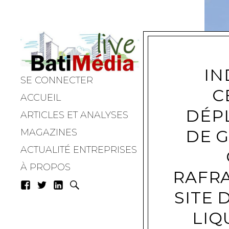
IN
SE CONNECTER
Batimedialiv
C
ACCUEIL
DÉP
ARTICLES ET ANALYSES
DE 
MAGAZINES
ACTUALITÉ ENTREPRISES
À PROPOS
RAFRA
SITE 
LIQ