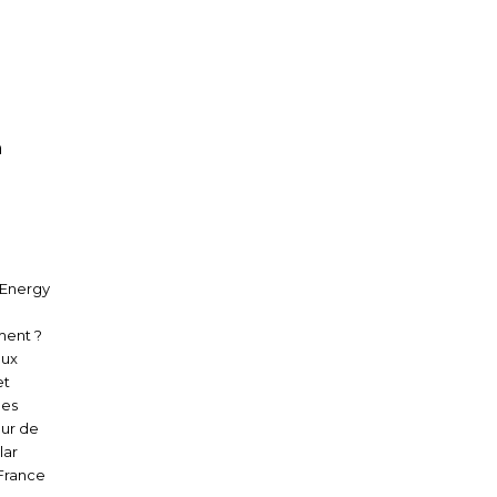
n
 Energy
ment ?
aux
et
des
our de
lar
 France