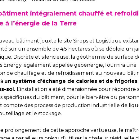
bâtiment intégralement chauffé et refroidi
e à l’énergie de la Terre
veau bâtiment jouxte le site Sirops et Logistique exista
nté sur un ensemble de 4,5 hectares où se déploie un ja
que. Discrète et silencieuse, la géothermie de surface d
us Energy, également appelée géoénergie, fournira une
ion de chauffage et de refroidissement au nouveau bâti
 à
un système d’échange de calories et de frigories
us-sol.
L’installation a été dimensionnée pour répondre 
s spécifiques du bâtiment, pour le bien-être du person
t compte des process de production industrielle de liqu
outeillage et le stockage.
le prolongement de cette approche vertueuse, le maîtr
age a par ailleurs prévu d’utiliser la chaleur résiduelle d