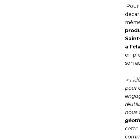
Pour 
décarb
même 
produ
Saint
à l’é
en pl
son ac
« Fid
pour 
engag
réuti
nous 
géoth
cette
comm