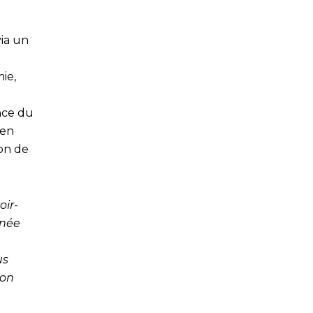
via un
ie,
a
nce du
 en
ion de
oir-
rnée
us
ion