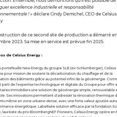
ction. Ensemble, nous démontrons qu’il est possible de
uer excellence industrielle et responsabilité
onnementale !
» déclare Cindy Demichel, CEO de Celsius
gy
nstruction de ce second site de production a démarré e
mbre 2023. Sa mise en service est prévue fin 2025.
os de Celsius Energy :
du portefeuille New Energy du groupe SLB (ex-Schlumberger), Celsius
e pour mission de soutenir la décarbonation du chauffage et de la
sation des bâtiments grâce au potentiel infini de la géoénergie. Com
nt parti de l’expertise technologique et digitale du Groupe pour offrir 
taires immobiliers une solution de géoénergie simple, renouvelable 
ble. Ses innovations permettent d’adresser la rénovation thermique 
nts même en zone urbaine dense, avec une forte valeur ajoutée aut
ormance énergétique. Labellisée solution efficace par la fondation So
, lauréate du prix BloombergNEF Pioneers, Celsius Energy opère en