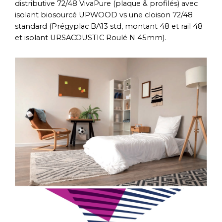
distributive 72/48 VivaPure (plaque & profilés) avec
isolant biosourcé UPWOOD vs une cloison 72/48
standard (Prégyplac BA13 std, montant 48 et rail 48
et isolant URSACOUSTIC Roulé N 45mm).