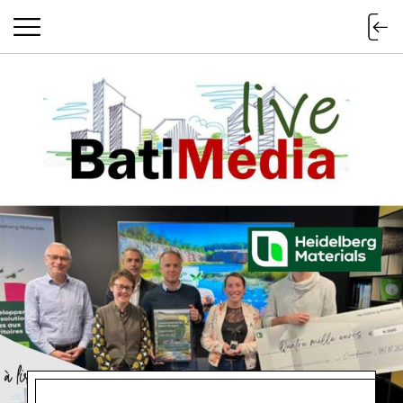
Batimedialiv