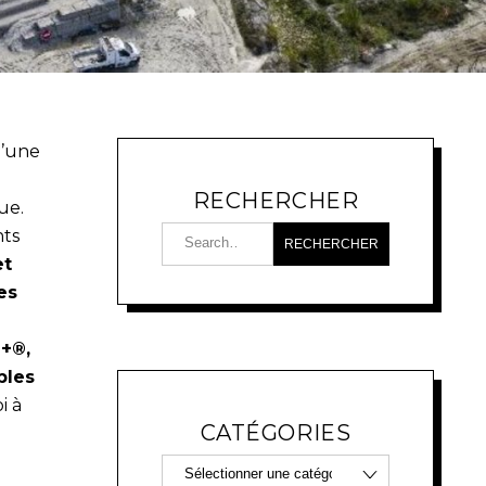
d’une
RECHERCHER
ue.
nts
et
es
+®,
bles
i à
CATÉGORIES