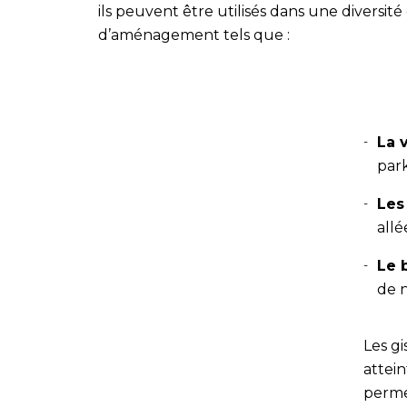
ils peuvent être utilisés dans une diversité
d’aménagement tels que :
La v
park
Les
all
Le 
de 
Les g
attei
perm