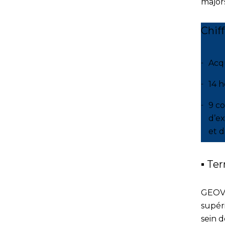
majors
Chiff
Acq
14 h
9 co
d’ex
et d
▪ Te
GEOVA
supéri
sein 