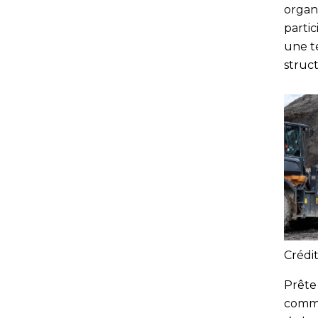
organ
partic
une t
struct
Crédi
Prête
commer