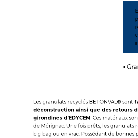
E
p
r
c
i
▪ Gr
Les granulats recyclés BETONVAL® sont
f
déconstruction ainsi que des retours 
girondines d’EDYCEM
. Ces matériaux sont
de Mérignac. Une fois prêts, les granulat
big bag ou en vrac. Possédant de bonnes p