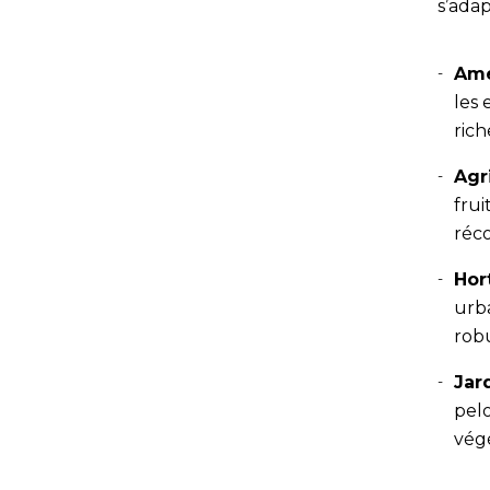
s’ada
Amé
les 
rich
Agr
frui
réco
Hor
urba
rob
Jar
pelo
vég