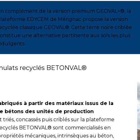
n complément de la version premium GEOVAL+®, la
lateforme EDYCEM de Mérignac propose la version
ecyclée classique GEOVAL®. Cette terre noire criblée
onstitue une alternative pertinente aux sols les plus
ndulgents.
anulats recyclés BETONVAL®
abriqués à partir des matériaux issus de la
de bétons des unités de production
 triés, concassés puis criblés sur la plateforme
s recyclés BETONVAL® sont commercialisés en
ropriétés mécaniques, intrinsèques au béton,