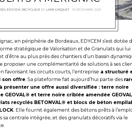
SES
,
EDYCEM
,
RECYCLAGE
BY
LARA GASQUET
15 DÉCEMBRE 2025
ignac, en périphérie de Bordeaux, EDYCEM s’est dotée 
orme stratégique de Valorisation et de Granulats qui lui
t d’être au plus près des chantiers d’un bassin dynamiq
de proposer une complémentarité de solutions à ses clie
n favorisant les circuits courts, l’entreprise
a structuré 
i son offre
. Sa plateforme fait aujourd’hui partie des
rar
 à présenter une offre aussi diversifiée : terre noire
ée GEOVAL® et terre noire criblée amendée GEOVAL
lats recyclés BETONVAL® et blocs de béton empila
LOCK
. Elle fournit également des bétons prêts à l’emplo
s sa centrale intégrée, et des granulats décoratifs via le
ce.