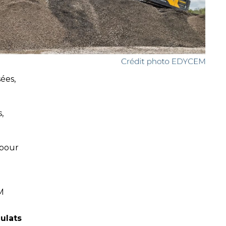
ées,
,
 pour
M
ulats