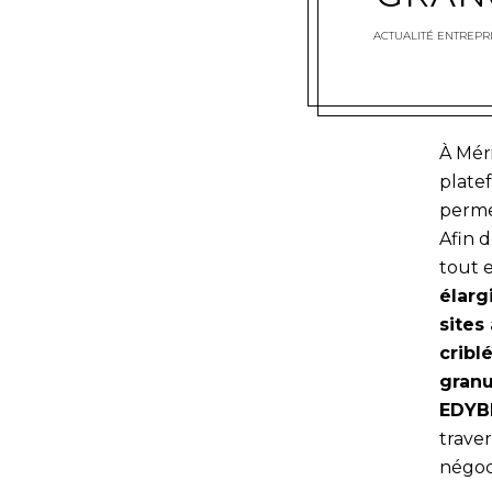
ACTUALITÉ ENTREPRI
À Mér
platef
perme
Afin 
tout e
élarg
sites
cribl
granu
EDYB
traver
négo