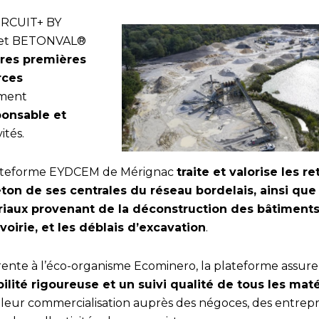
CIRCUIT+ BY
 et BETONVAL®
ières premières
rces
ement
ponsable et
ités.
ateforme EYDCEM de Mérignac
traite et valorise les re
ton de ses centrales du réseau bordelais, ainsi que 
iaux provenant de la déconstruction des bâtiments
 voirie, et les déblais d’excavation
.
ente à l’éco-organisme Ecominero, la plateforme assur
bilité rigoureuse et un suivi qualité de tous les mat
 leur commercialisation auprès des négoces, des entrepr