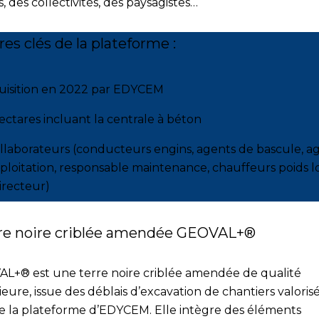
, des collectivités, des paysagistes…
res clés de la plateforme :
uisition en 2022 par EDYCEM
ectares incluant la centrale à béton
llaborateurs (conducteurs engins, agents de bascule, a
ploitation, responsable maintenance, chauffeurs poids 
irecteur)
rre noire criblée amendée GEOVAL+®
L+® est une terre noire criblée amendée de qualité
eure, issue des déblais d’excavation de chantiers valoris
de la plateforme d’EDYCEM. Elle intègre des éléments