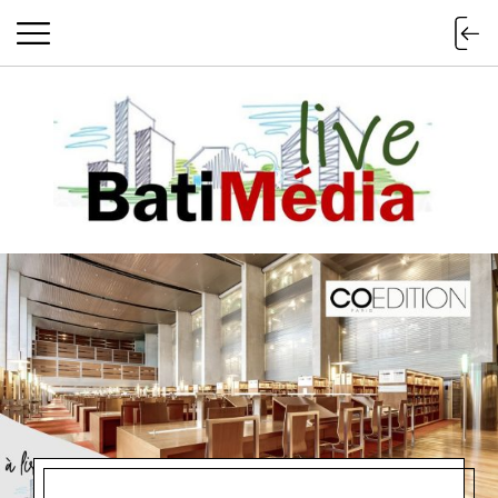
Batimedialiv