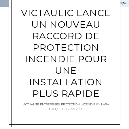
VICTAULIC LANCE
UN NOUVEAU
RACCORD DE
PROTECTION
INCENDIE POUR
UNE
INSTALLATION
PLUS RAPIDE
ACTUALITÉ ENTREPRISES
,
PROTECTION INCENDIE
BY
LARA
GASQUET
13 MAI 2026