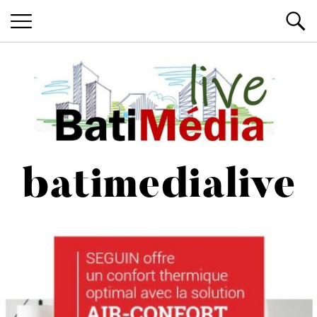
Les News du Bâtiment, en live
Batimedialiv
batimedialive