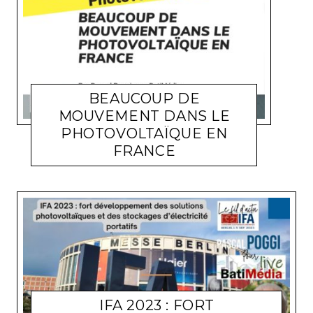
BEAUCOUP DE
MOUVEMENT DANS LE
PHOTOVOLTAÏQUE EN
ARTICLES ET ANALYSES
PASCAL POGGI
25
FRANCE
SEPTEMBRE 2023
IFA 2023 : FORT