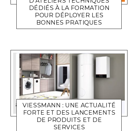
D’ATELIERS TECHNIQUES
DÉDIÉS À LA FORMATION
POUR DÉPLOYER LES
BONNES PRATIQUES
MENUISERIE
LARA GASQUET
10 OCTOBRE 2023
VIESSMANN : UNE ACTUALITÉ
FORTE ET DES LANCEMENTS
DE PRODUITS ET DE
ACTUALITÉ ENTREPRISES
LARA GASQUET
11 SEPTEMBRE
SERVICES
2023