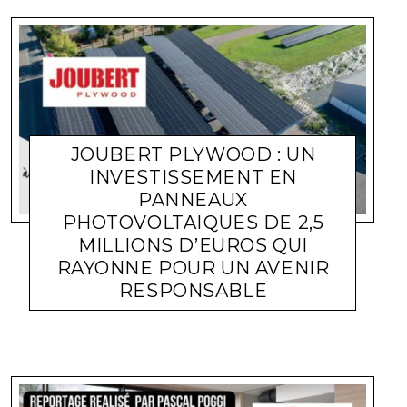
JOUBERT PLYWOOD : UN
INVESTISSEMENT EN
PANNEAUX
PHOTOVOLTAÏQUES DE 2,5
MILLIONS D’EUROS QUI
RAYONNE POUR UN AVENIR
ACTUALITÉ ENTREPRISES
LARA GASQUET
29 NOVEMBRE
RESPONSABLE
2023