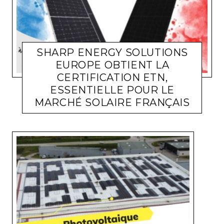
SHARP ENERGY SOLUTIONS
EUROPE OBTIENT LA
CERTIFICATION ETN,
ESSENTIELLE POUR LE
ACTUALITÉ ENTREPRISES
LARA GASQUET
10 NOVEMBRE
MARCHÉ SOLAIRE FRANÇAIS
2023