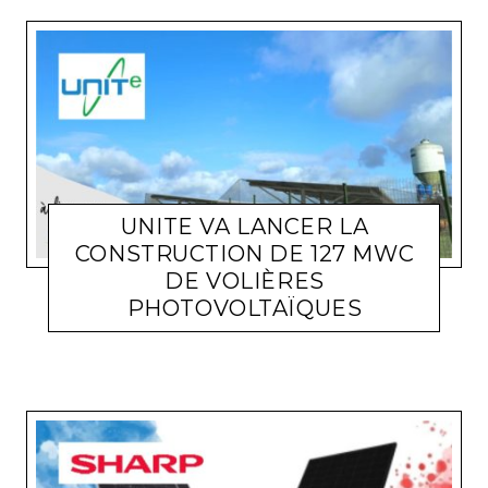
UNITE VA LANCER LA
CONSTRUCTION DE 127 MWC
DE VOLIÈRES
ACTUALITÉ ENTREPRISES
LARA GASQUET
29 NOVEMBRE
PHOTOVOLTAÏQUES
2023