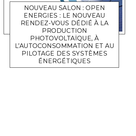
NOUVEAU SALON : OPEN
ENERGIES : LE NOUVEAU
RENDEZ-VOUS DÉDIÉ À LA
PRODUCTION
PHOTOVOLTAÏQUE, À
L’AUTOCONSOMMATION ET AU
PILOTAGE DES SYSTÈMES
ÉNERGÉTIQUES
ACTUALITÉS SALONS
LARA GASQUET
18 SEPTEMBRE 2023