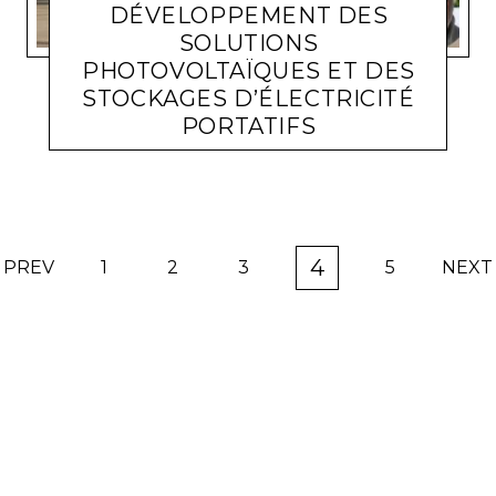
DÉVELOPPEMENT DES
SOLUTIONS
PHOTOVOLTAÏQUES ET DES
STOCKAGES D’ÉLECTRICITÉ
PORTATIFS
PHOTOVOLTAIQUE
PASCAL POGGI
1 SEPTEMBRE 2023
4
PREV
1
2
3
5
NEXT