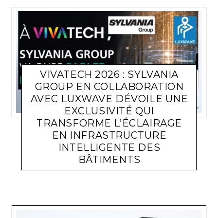
VIVATECH 2026 : SYLVANIA
GROUP EN COLLABORATION
AVEC LUXWAVE DÉVOILE UNE
EXCLUSIVITÉ QUI
TRANSFORME L’ÉCLAIRAGE
EN INFRASTRUCTURE
INTELLIGENTE DES
BÂTIMENTS
ACTUALITÉ ENTREPRISES
LARA GASQUET
9 JUIN 2026