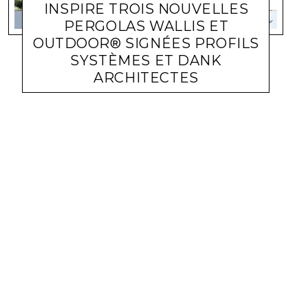
INSPIRE TROIS NOUVELLES
PERGOLAS WALLIS ET
OUTDOOR® SIGNÉES PROFILS
SYSTÈMES ET DANK
ARCHITECTES
BATIMAISON
LARA GASQUET
17 MARS 2026