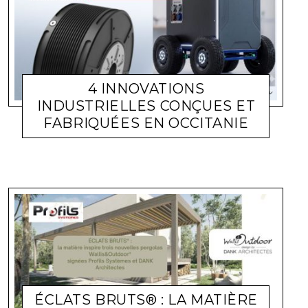
4 INNOVATIONS
INDUSTRIELLES CONÇUES ET
FABRIQUÉES EN OCCITANIE
ACTUALITÉ ENTREPRISES
LARA GASQUET
1 JUIN 2026
ÉCLATS BRUTS® : LA MATIÈRE