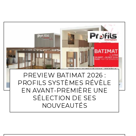
PREVIEW BATIMAT 2026 :
PROFILS SYSTÈMES RÉVÈLE
EN AVANT-PREMIÈRE UNE
SÉLECTION DE SES
NOUVEAUTÉS
ACTUALITÉ ENTREPRISES
LARA GASQUET
20 JUILLET 2026