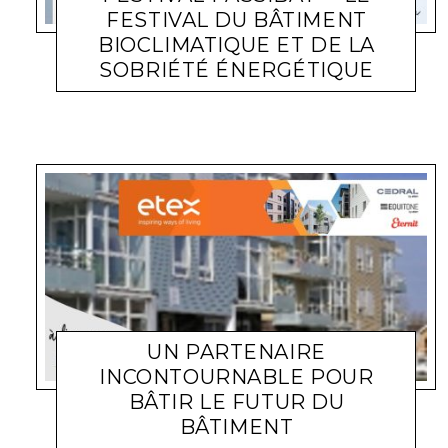
FESTIVAL DU BÂTIMENT
BIOCLIMATIQUE ET DE LA
SOBRIÉTÉ ÉNERGÉTIQUE
ACTUALITÉS SALONS
LARA GASQUET
26 MAI 2026
UN PARTENAIRE
INCONTOURNABLE POUR
BÂTIR LE FUTUR DU
BÂTIMENT
ACTUALITÉ ENTREPRISES
LARA GASQUET
9 FÉVRIER 2026