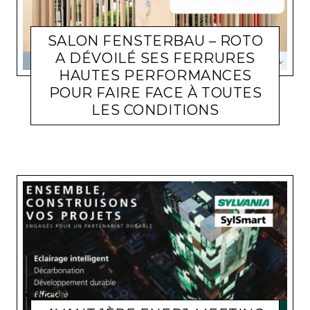
SALON FENSTERBAU – ROTO
A DÉVOILÉ SES FERRURES
HAUTES PERFORMANCES
POUR FAIRE FACE À TOUTES
LES CONDITIONS
ACTUALITÉ ENTREPRISES
LARA GASQUET
15 AVRIL 2026