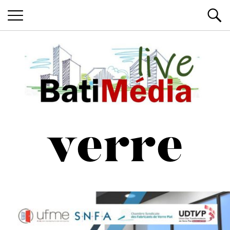
Les News du Bâtiment, en live
Batimedialiv
verre