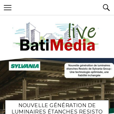
Batimedialive
Les News du Bâtiment, en live
NOUVELLE GÉNÉRATION DE
LUMINAIRES ÉTANCHES RESISTO