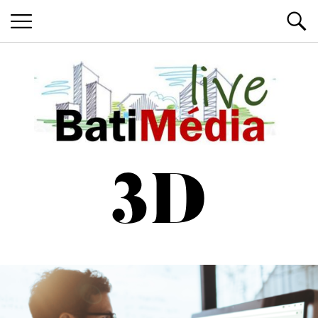
Les News du Bâtiment, en live
Batimedialiv
3D