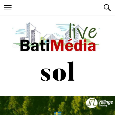
Les News du Bâtiment, en live
Batimedialiv
sol