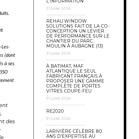
L’INFORMATION
31 juillet 2026
uits.
REHAU WINDOW
SOLUTIONS FAIT DE LA CO-
nt
CONCEPTION UN LEVIER
DE PERFORMANCE SUR LE
CHANTIER DU PARC
MOULIN À AUBAGNE (13)
-Les-
31 juillet 2026
es (dont
s à ses
À BATIMAT, MAF
ATLANTIQUE LE SEUL
(ISO
FABRICANT FRANÇAIS À
agement
PROPOSER UNE GAMME
COMPLÈTE DE PORTES
VITRES COUPE-FEU
31 juillet 2026
ent
RE2020
,
31 juillet 2026
nt des
e
LARIVIÈRE CÉLÈBRE 80
ANS D’EXPERTISE AU
de