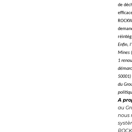
de déch
efficac
ROCKWOO
demande
réintég
Enfin, 
Mines (
1 renou
démarch
50001) 
du Grou
politiq
A pr
au Gr
nous 
systè
ROCKW