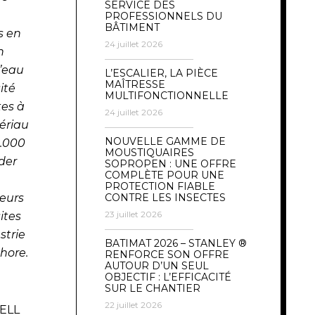
SERVICE DES
PROFESSIONNELS DU
BÂTIMENT
s en
24 juillet 2026
n
d’eau
L’ESCALIER, LA PIÈCE
MAÎTRESSE
ité
MULTIFONCTIONNELLE
tes à
24 juillet 2026
ériau
NOUVELLE GAMME DE
1.000
MOUSTIQUAIRES
der
SOPROPEN : UNE OFFRE
COMPLÈTE POUR UNE
PROTECTION FIABLE
eurs
CONTRE LES INSECTES
23 juillet 2026
ites
strie
BATIMAT 2026 – STANLEY ®
shore.
RENFORCE SON OFFRE
AUTOUR D’UN SEUL
OBJECTIF : L’EFFICACITÉ
SUR LE CHANTIER
22 juillet 2026
WELL