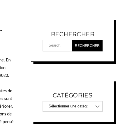
,
RECHERCHER
ne. En
tion
2020.
utes de
CATÉGORIES
es sont
ériorer.
ions de
té pensé