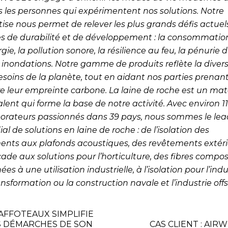
s les personnes qui expérimentent nos solutions. Notre
tise nous permet de relever les plus grands défis actuel
s de durabilité et de développement : la consommatio
gie, la pollution sonore, la résilience au feu, la pénurie 
s inondations. Notre gamme de produits reflète la divers
esoins de la planète, tout en aidant nos parties prenan
re leur empreinte carbone. La laine de roche est un mat
lent qui forme la base de notre activité. Avec environ 1
borateurs passionnés dans 39 pays, nous sommes le lea
l de solutions en laine de roche : de l’isolation des
ents aux plafonds acoustiques, des revêtements extéri
ade aux solutions pour l’horticulture, des fibres compos
ées à une utilisation industrielle, à l’isolation pour l’indu
nsformation ou la construction navale et l’industrie off
AFFOTEAUX SIMPLIFIE
S DÉMARCHES DE SON
CAS CLIENT : AIR