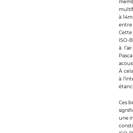
memb
multif
à 14m
entre
Cette
ISO-B
à l’a
Pasca
acoust
À cel
à l’in
étanc
Ces b
signif
une i
const