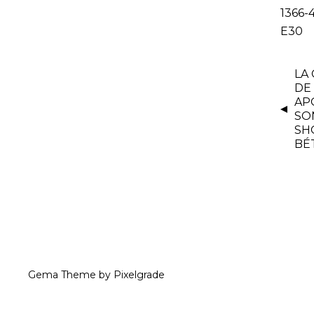
1366-4
E30
LA
DE
APO
SO
SH
BÉ
Gema Theme
by
Pixelgrade