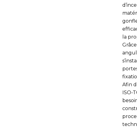
d’inc
matér
gonfl
effica
la pr
Grâce 
angul
s’inst
portes
fixati
Afin d
ISO-T
besoi
constr
proce
techn