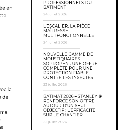
n
PROFESSIONNELS DU
BÂTIMENT
ée en
24 juillet 2026
tte
L’ESCALIER, LA PIÈCE
MAÎTRESSE
MULTIFONCTIONNELLE
1
24 juillet 2026
NOUVELLE GAMME DE
MOUSTIQUAIRES
SOPROPEN : UNE OFFRE
COMPLÈTE POUR UNE
PROTECTION FIABLE
CONTRE LES INSECTES
23 juillet 2026
ec la
BATIMAT 2026 – STANLEY ®
e de
RENFORCE SON OFFRE
AUTOUR D’UN SEUL
OBJECTIF : L’EFFICACITÉ
mme.
SUR LE CHANTIER
e
22 juillet 2026
as