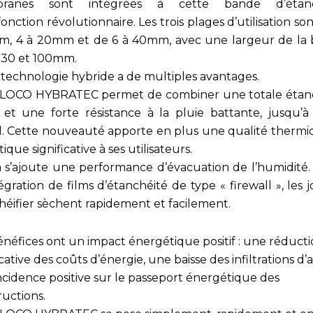
ranes sont intégrées à cette bande d’étanc
onction révolutionnaire. Les trois plages d’utilisation so
m, 4 à 20mm et de 6 à 40mm, avec une largeur de la
 30 et 100mm.
 technologie hybride a de multiples avantages.
LOCO HYBRATEC permet de combiner une totale étan
ir et une forte résistance à la pluie battante, jusqu’à
l. Cette nouveauté apporte en plus une qualité thermi
ique significative à ses utilisateurs.
a s’ajoute une performance d’évacuation de l’humidité.
tégration de films d’étanchéité de type « firewall », les j
héifier sèchent rapidement et facilement.
énéfices ont un impact énergétique positif : une réduct
icative des coûts d’énergie, une baisse des infiltrations d’a
ncidence positive sur le passeport énergétique des
ructions.