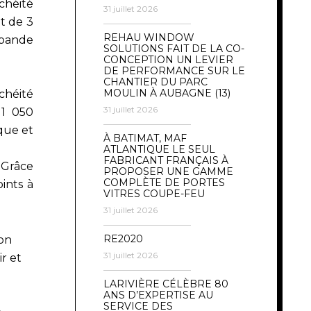
héité
31 juillet 2026
nt de 3
REHAU WINDOW
 bande
SOLUTIONS FAIT DE LA CO-
CONCEPTION UN LEVIER
DE PERFORMANCE SUR LE
CHANTIER DU PARC
MOULIN À AUBAGNE (13)
chéité
31 juillet 2026
 1 050
que et
À BATIMAT, MAF
ATLANTIQUE LE SEUL
FABRICANT FRANÇAIS À
 Grâce
PROPOSER UNE GAMME
COMPLÈTE DE PORTES
oints à
VITRES COUPE-FEU
31 juillet 2026
RE2020
ion
31 juillet 2026
ir et
LARIVIÈRE CÉLÈBRE 80
ANS D’EXPERTISE AU
SERVICE DES