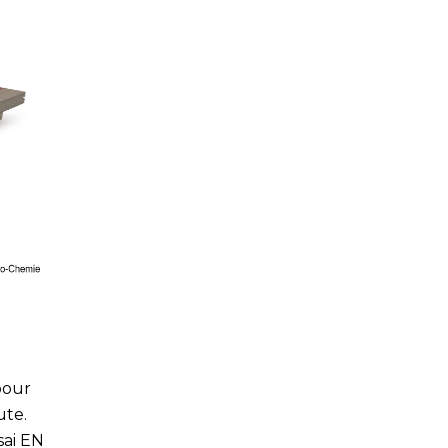
pour
ute.
sai EN