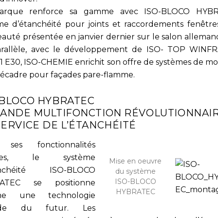
arque renforce sa gamme avec ISO-BLOCO HYBR
me d’étanchéité pour joints et raccordements fenêtre
auté présentée en janvier dernier sur le salon alleman
rallèle, avec le développement de ISO- TOP WIN
1 E30, ISO-CHEMIE enrichit son offre de systèmes de m
récadre pour façades pare-flamme.
-BLOCO HYBRATEC
BANDE MULTIFONCTION RÉVOLUTIONNAI
SERVICE DE L’ÉTANCHÉITÉ
 ses fonctionnalités
dites, le système
Mise en oeuvre
anchéité ISO-BLOCO
du système
ISO-BLOCO
ATEC se positionne
HYBRATEC
e une technologie
ide du futur. Les