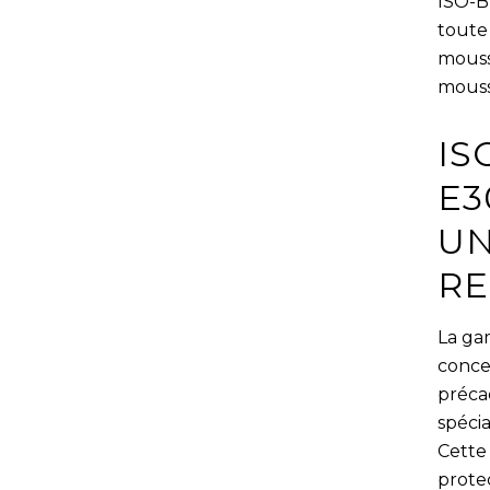
ISO-B
toute
mouss
mouss
IS
E3
UN
R
La ga
conce
préca
spéci
Cette
prote