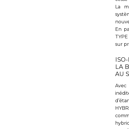
La m
systè
nouve
En pa
TYPE 
sur p
ISO
LA 
AU 
Avec
iné
d’ét
HYBR
comm
hybr