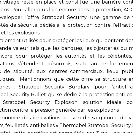
le vitrage reste en place et constitue une barrière cont
ions. Pour aller plus loin encore dans la protection, AG
velopper l’offre Stratobel Security, une gamme de 
etés de sécurité dédiés à la protection contre l’effracti
 et les explosions.
lement utilisés pour protéger les lieux qui abritent des
ande valeur tels que les banques, les bijouteries ou 
core pour protéger les autorités et les célébrités,
cations s’étendent désormais, suite au renforceme
s de sécurité, aux centres commerciaux, lieux publ
stiques… Mentionnons que cette offre se structure en
ories : Stratobel Security Burglary (pour l’antieffrac
bel Security Bullet qui se dédie à la protection anti-ba
 Stratobel Security Explosion, solution idéale p
tion contre la pression générée par les explosions.
nnonce des innovations au sein de sa gamme de vi
ts, feuilletés, anti-balles « Thermobel Stratobel Security