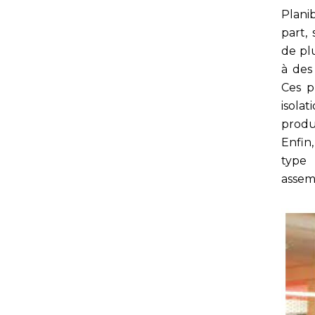
Plani
part,
de pl
à des
Ces p
isola
produi
Enfin
type 
assemb