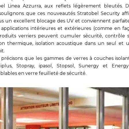
bel Linea Azzurra, aux reflets légèrement bleutés. D
 soulignons que ces nouveautés Stratobel Security aff
us un excellent blocage des UV et conviennent parfai
 applications intérieures et extérieures (comme en faç
roduits verriers peuvent cumuler sécurité, contrôle so
tion thermique, isolation acoustique dans un seul et 
t.
, précisons que les gammes de verres à couches isolan
iplus, Stopray, ipasol, Stopsol, Sunergy et Energ
lables en verre feuilleté de sécurité.