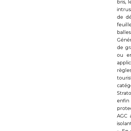
bris, 
intrus
de dé
feuill
balles
Généra
de gr
ou en
appli
règle
touri
catég
Strato
enfin
protec
AGC a
isolan