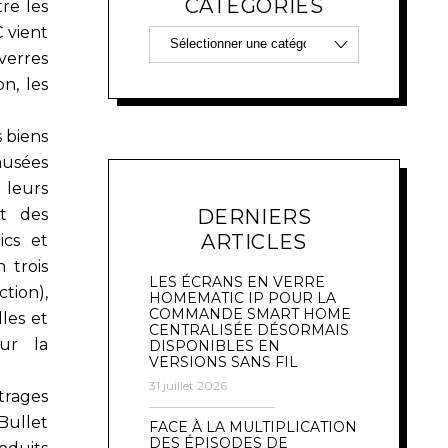
CATÉGORIES
re les
C vient
verres
on, les
 biens
musées
 leurs
DERNIERS
nt des
ARTICLES
ics et
 trois
LES ÉCRANS EN VERRE
tion),
HOMEMATIC IP POUR LA
COMMANDE SMART HOME
lles et
CENTRALISÉE DÉSORMAIS
our la
DISPONIBLES EN
VERSIONS SANS FIL
31 juillet 2026
trages
 Bullet
FACE À LA MULTIPLICATION
DES ÉPISODES DE