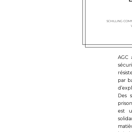
SCHILLING COM
AGC a
sécur
résis
par b
d’expl
Des s
prison
est u
solid
matièr