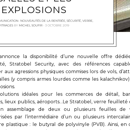
EXPLOSIONS
MUNICATION- NOUVEAUTÉS DE LA RENTRÉE
,
SÉCURITÉ
,
VERRE
,
VITRAGES
BY
MICHEL SOUFIR
3 OCTOBRE 2019
nnonce la disponibilité d’une nouvelle offre dédié
ité, Stratobel Security, avec des références capab
ter aux agressions physiques commises lors de vols, d’at
alles (y compris armes lourdes comme les kalachnikov)
osions.
olutions idéales pour les commerces de détail, ba
s, lieux publics, aéroports…Le Stratobel, verre feuilleté
n assemblage de deux ou plusieurs feuilles de 
arisées par l’intermédiaire d’un ou plusieurs intercalai
e plastique : le butyral de polyvinyle (PVB). Ainsi, en 