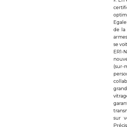
». En
certi
optim
Egale
de la
armes 
se voi
ER1-N
nouve
(sur
perso
colla
grand
vitra
garan
trans
sur v
Préci