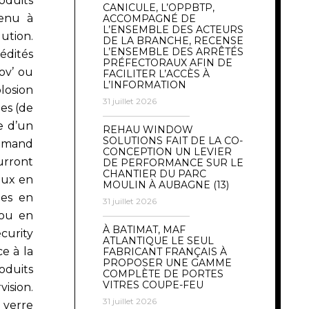
oduits
CANICULE, L’OPPBTP,
venu à
ACCOMPAGNÉ DE
L’ENSEMBLE DES ACTEURS
ution.
DE LA BRANCHE, RECENSE
L’ENSEMBLE DES ARRÊTÉS
édités
PRÉFECTORAUX AFIN DE
ov’ ou
FACILITER L’ACCÈS À
L’INFORMATION
plosion
31 juillet 2026
ées (de
e d’un
REHAU WINDOW
SOLUTIONS FAIT DE LA CO-
Demand
CONCEPTION UN LEVIER
rront
DE PERFORMANCE SUR LE
CHANTIER DU PARC
aux en
MOULIN À AUBAGNE (13)
les en
31 juillet 2026
 ou en
À BATIMAT, MAF
curity
ATLANTIQUE LE SEUL
e à la
FABRICANT FRANÇAIS À
PROPOSER UNE GAMME
oduits
COMPLÈTE DE PORTES
VITRES COUPE-FEU
ision.
31 juillet 2026
 verre