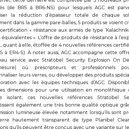
 effet, cette dernière est complétée par 3 nouveaux pr
fiés (de BR5 à BR6-NS) pour lesquels AGC est par
iser la réduction d’épaisseur totale de chaque sol
ment dans la gamme pare-balles, 5 produits se voient cr
 certification « résistance aux armes de type ‘Kalachnik
équivalentes ». L’offre de produits de résistance à l’ex
t, quant à elle, étoffée de 4 nouvelles références certifi
S à ER4-S). À noter aussi, AGC accompagne cette offr
au service avec Stratobel Security Explosion On 
-mesure) où prescripteurs et professionnels pou
nnaliser leurs verres, ou développer des produits spéci
boration avec les équipes techniques d’AGC. Disponib
es dimensions pour une utilisation en monolithique
ge isolant, ces nouvelles références Stratobel Se
tissent également une très bonne qualité optique grâc
mission lumineuse élevée notamment lorsqu’ils sont pr
erre hautement transparent de type Planibel Clearv
sons qu’ils peuvent être conçus avec une variante sur le