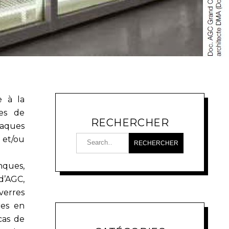
e à la
les de
RECHERCHER
taques
 et/ou
nques,
 d’AGC,
verres
res en
cas de