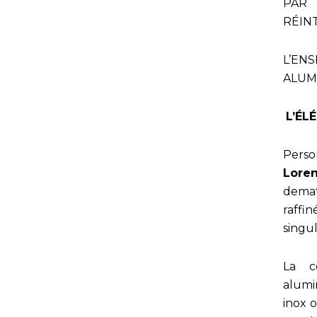
PAR
RÉIN
L’EN
ALUM
L’ÉL
Person
Lore
demat
raffin
singul
La c
alumi
inox o