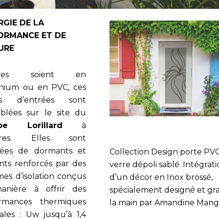
RGIE DE LA
ORMANCE ET DE
LURE
elles soient en
nium ou en PVC, ces
es d’entrées sont
blées sur le site du
upe Lorillard
à
tres. Elles sont
pées de dormants et
Collection Design porte PV
nts renforcés par des
verre dépoli sablé. Intégrat
mes d’isolation conçus
d’un décor en Inox brossé,
anière à offrir des
spécialement designé et gr
ormances thermiques
la main par Amandine Man
ales : Uw jusqu’à 1,4