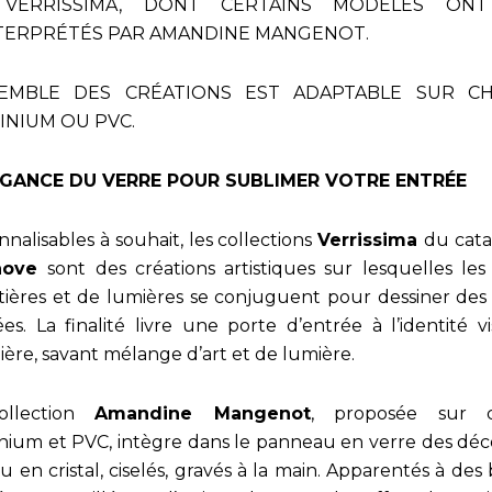
 VERRISSIMA, DONT CERTAINS MODÈLES ONT
TERPRÉTÉS PAR AMANDINE MANGENOT.
SEMBLE DES CRÉATIONS EST ADAPTABLE SUR CH
INIUM OU PVC.
ÉGANCE DU VERRE POUR SUBLIMER VOTRE ENTRÉE
nalisables à souhait, les collections
Verrissima
du cat
nove
sont des créations artistiques sur lesquelles les 
ières et de lumières se conjuguent pour dessiner des 
ées. La finalité livre une porte d’entrée à l’identité v
ière, savant mélange d’art et de lumière.
ollection
Amandine Mangenot
, proposée sur ch
nium et PVC, intègre dans le panneau en verre des déc
u en cristal, ciselés, gravés à la main. Apparentés à des 