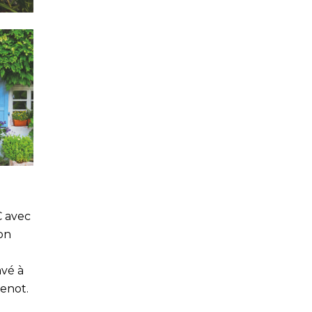
C avec
ion
avé à
genot.