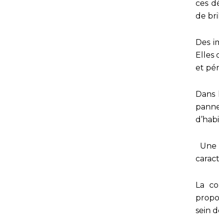
ces dé
de bri
Des i
Elles
et pé
Dans 
panne
d’hab
Une t
carac
La co
propo
sein 