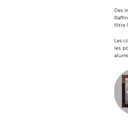
Des i
Raffi
filtre
Les c
les po
alumi