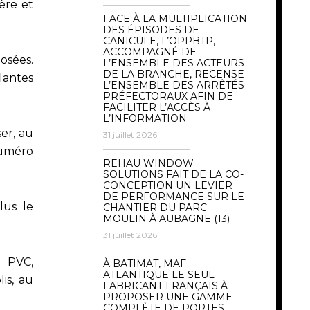
ière et
FACE À LA MULTIPLICATION
DES ÉPISODES DE
CANICULE, L’OPPBTP,
ACCOMPAGNÉ DE
osées.
L’ENSEMBLE DES ACTEURS
DE LA BRANCHE, RECENSE
lantes
L’ENSEMBLE DES ARRÊTÉS
PRÉFECTORAUX AFIN DE
FACILITER L’ACCÈS À
L’INFORMATION
er, au
31 juillet 2026
numéro
REHAU WINDOW
SOLUTIONS FAIT DE LA CO-
CONCEPTION UN LEVIER
DE PERFORMANCE SUR LE
lus le
CHANTIER DU PARC
MOULIN À AUBAGNE (13)
31 juillet 2026
t PVC,
À BATIMAT, MAF
ATLANTIQUE LE SEUL
is, au
FABRICANT FRANÇAIS À
PROPOSER UNE GAMME
COMPLÈTE DE PORTES