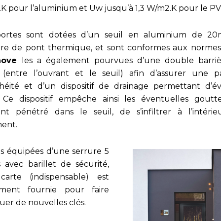
K pour l’aluminium et Uw jusqu’à 1,3 W/m2.K pour le P
ortes sont dotées d’un seuil en aluminium de 2
re de pont thermique, et sont conformes aux norme
nove
les a également pourvues d’une double barri
s (entre l’ouvrant et le seuil) afin d’assurer une pa
héité et d’un dispositif de drainage permettant d’é
. Ce dispositif empêche ainsi les éventuelles goutt
ent pénétré dans le seuil, de s’infiltrer à l’intéri
ent.
s équipées d’une serrure 5
s avec barillet de sécurité,
arte (indispensable) est
ement fournie pour faire
quer de nouvelles clés.