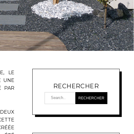
E, LE
E UNE
RECHERCHER
É PAR
 DEUX
CETTE
CRÉÉE