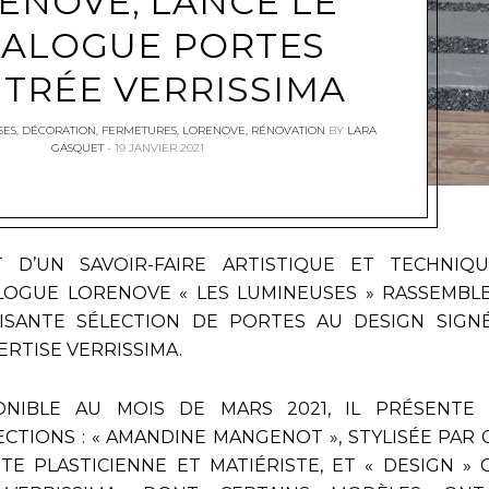
ENOVE, LANCE LE
TALOGUE PORTES
NTRÉE VERRISSIMA
SES
,
DÉCORATION
,
FERMETURES
,
LORENOVE
,
RÉNOVATION
BY
LARA
GASQUET
19 JANVIER 2021
T D’UN SAVOIR-FAIRE ARTISTIQUE ET TECHNIQU
LOGUE LORENOVE « LES LUMINEUSES » RASSEMBL
ISANTE SÉLECTION DE PORTES AU DESIGN SIGN
ERTISE VERRISSIMA.
ONIBLE AU MOIS DE MARS 2021, IL PRÉSENTE
ECTIONS : « AMANDINE MANGENOT », STYLISÉE PAR 
STE PLASTICIENNE ET MATIÉRISTE, ET « DESIGN » 