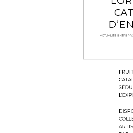
LOR
CA
D’E
ACTUALITÉ ENTREPRI
FRUI
CATA
SÉDU
L’EXP
DISP
COLL
ARTI