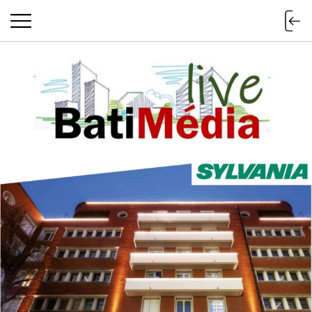
Batimedialiv