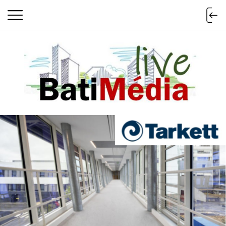
Batimedialiv