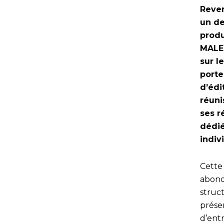
Reve
un de
produ
MALER
sur l
porte
d’édi
réuni
ses r
dédié
indiv
Cette 
abond
struct
prése
d’ent