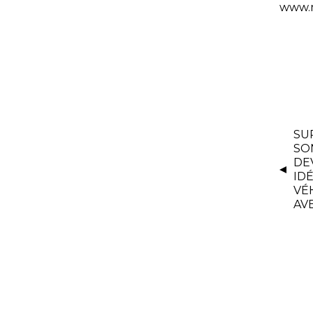
www.m
SU
SO
DE
ID
VÉ
AV