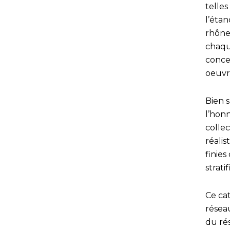
telles
l’étan
rhône
chaque
concer
oeuvr
Bien s
l’hon
colle
réali
finie
strati
Ce ca
résea
du ré