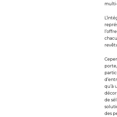
multi
L’inté
repré
l’off
chacu
revêtu
Cepen
porte,
parti
d’ent
qu’à 
décors
de sé
solut
des p