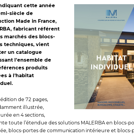
ndiquant cette année
mi-siècle de
ction Made in France,
BA, fabricant référent
es marchés des blocs-
s techniques, vient
ter un catalogue
ssant l’ensemble de
éférences produits
es à l’habitat
iduel.
édition de 72 pages,
amment illustrée,
urée en 4 sections,
nte toute l’étendue des solutions MALERBA en blocs-po
rée, blocs-portes de communication intérieure et blocs-