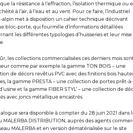
 que la résistance à l’effraction, l’isolation thermique ou
chéité à l’air, à l’eau et au vent. Pour ce faire, l’industriel
-alpin met à disposition un cahier technique décrivant
 bloc-porte, qui fourmille d’informations détaillées
nant les différentes typologies d’huisseries et leur mise
e.
ûr, les collections commercialisées ces derniers mois son
neur comme par exemple la gamme TON BOIS – une
ction de décors revêtus PVC avec des finitions bois hau
stes, la gamme PRESTA – une collection de portes prêt-à
s d’usine et la gamme FIBER STYL’ – une collection de dé
fiés avec joncs métallique encastrés.
talogue sera disponible à compter du 28 juin 2021 dans l
u MALERBA DISTRIBUTION, auprès des agents commer
seau MALERBA et en version dématérialisée sur le site