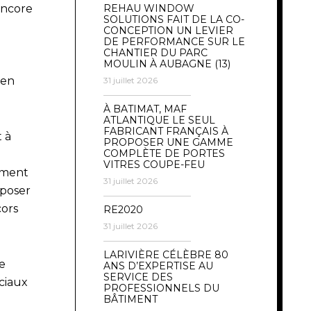
 encore
REHAU WINDOW
SOLUTIONS FAIT DE LA CO-
CONCEPTION UN LEVIER
DE PERFORMANCE SUR LE
CHANTIER DU PARC
MOULIN À AUBAGNE (13)
 en
31 juillet 2026
À BATIMAT, MAF
ATLANTIQUE LE SEUL
FABRICANT FRANÇAIS À
t à
PROPOSER UNE GAMME
COMPLÈTE DE PORTES
VITRES COUPE-FEU
tement
31 juillet 2026
-poser
cors
RE2020
31 juillet 2026
LARIVIÈRE CÉLÈBRE 80
e
ANS D’EXPERTISE AU
SERVICE DES
ciaux
PROFESSIONNELS DU
BÂTIMENT