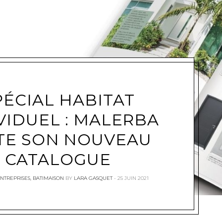
e
PÉCIAL HABITAT
VIDUEL : MALERBA
TE SON NOUVEAU
CATALOGUE
ENTREPRISES
,
BATIMAISON
BY
LARA GASQUET
25 JUIN 2021