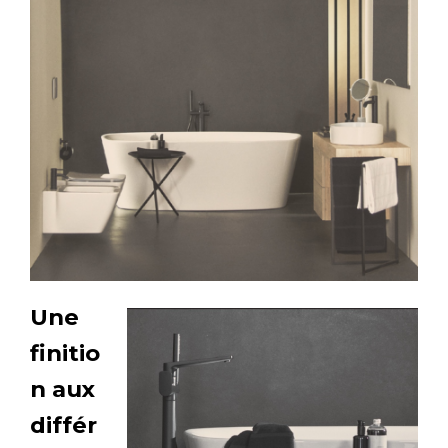
Une
finitio
n aux
différ