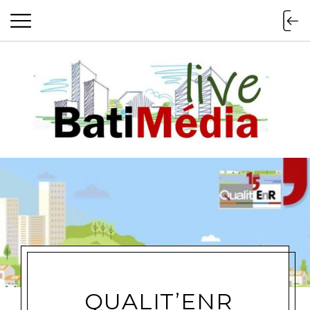
Batimedialiv
QUALIT’ENR