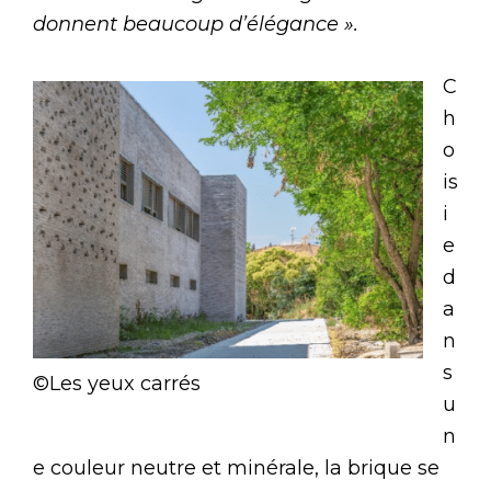
donnent beaucoup d’élégance ».
C
h
o
is
i
e
d
a
n
s
©Les yeux carrés
u
n
e couleur neutre et minérale, la brique se