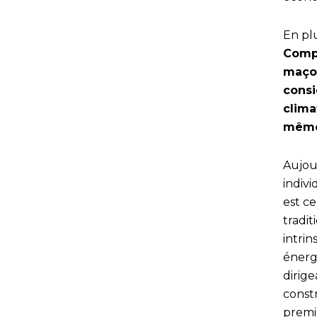
En pl
Compa
maçon
consi
clima
même
Aujou
indiv
est c
tradit
intri
énerg
dirige
const
premi