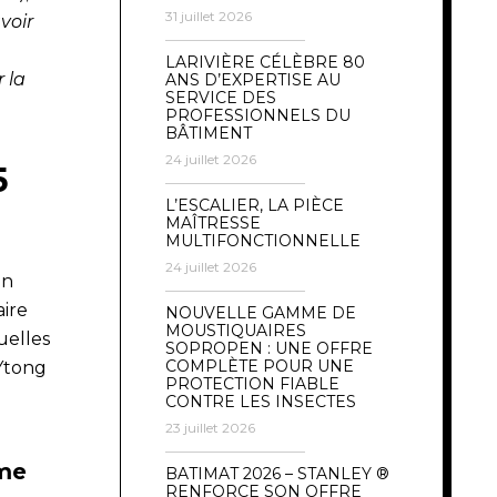
31 juillet 2026
voir
LARIVIÈRE CÉLÈBRE 80
 la
ANS D’EXPERTISE AU
SERVICE DES
PROFESSIONNELS DU
BÂTIMENT
24 juillet 2026
5
L’ESCALIER, LA PIÈCE
MAÎTRESSE
MULTIFONCTIONNELLE
24 juillet 2026
en
aire
NOUVELLE GAMME DE
MOUSTIQUAIRES
uelles
SOPROPEN : UNE OFFRE
COMPLÈTE POUR UNE
 Ytong
PROTECTION FIABLE
CONTRE LES INSECTES
23 juillet 2026
me
BATIMAT 2026 – STANLEY ®
RENFORCE SON OFFRE