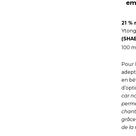
em
21 % 
Ytong
(SHAB
100 m
Pour F
adept
en bé
d’opti
car n
perme
chant
grâce
de la