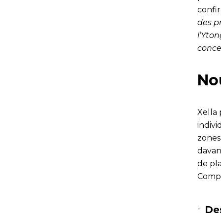
confi
des p
l’Yton
conce
No
Xella
indivi
zones 
davan
de pla
Compa
De