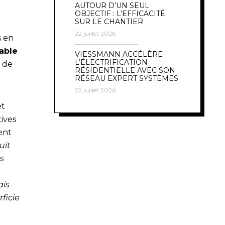
AUTOUR D’UN SEUL
OBJECTIF : L’EFFICACITÉ
SUR LE CHANTIER
22 juillet 2026
s en
table
VIESSMANN ACCÉLÈRE
L’ÉLECTRIFICATION
 de
RÉSIDENTIELLE AVEC SON
RÉSEAU EXPERT SYSTÈMES
22 juillet 2026
et
ives
ent
uit
s
ais
ficie