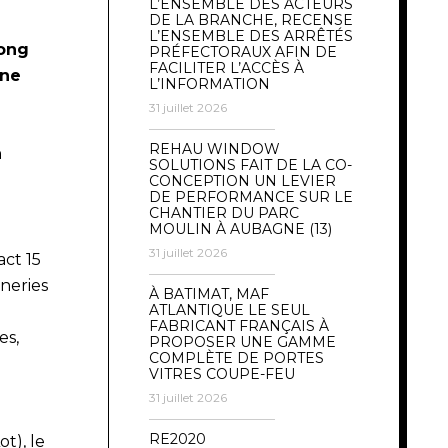
L’ENSEMBLE DES ACTEURS
DE LA BRANCHE, RECENSE
L’ENSEMBLE DES ARRÊTÉS
tong
PRÉFECTORAUX AFIN DE
FACILITER L’ACCÈS À
une
L’INFORMATION
31 juillet 2026
REHAU WINDOW
a
SOLUTIONS FAIT DE LA CO-
CONCEPTION UN LEVIER
DE PERFORMANCE SUR LE
CHANTIER DU PARC
MOULIN À AUBAGNE (13)
31 juillet 2026
act 15
neries
À BATIMAT, MAF
ATLANTIQUE LE SEUL
FABRICANT FRANÇAIS À
es,
PROPOSER UNE GAMME
COMPLÈTE DE PORTES
VITRES COUPE-FEU
31 juillet 2026
RE2020
t), le