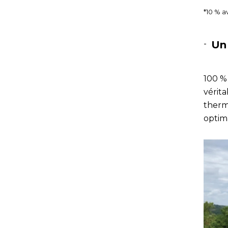
*10 % a
Un
100 %
vérit
therm
optim