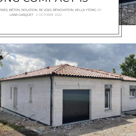
RISES
,
BÉTON
,
ISOLATION
,
RE 2020
,
RÉNOVATION
,
XELLA YTONG
BY
LARA GASQUET
2 OCTOBRE 2022