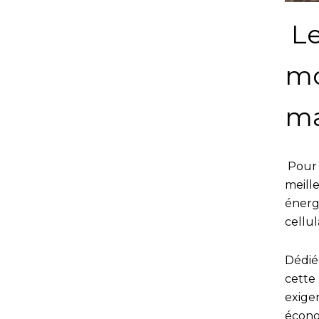
Le
mo
ma
Pour 
meill
énerg
cellu
Dédiée
cette
exige
écon