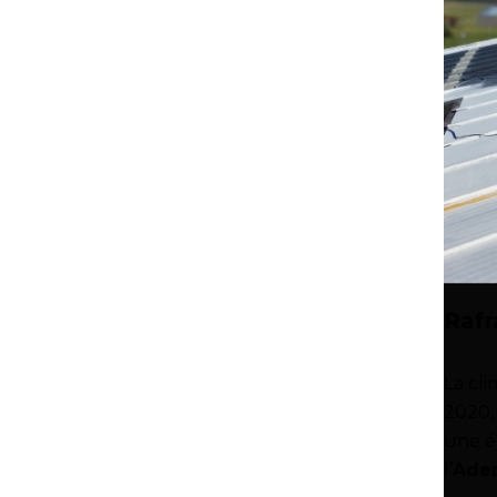
Rafr
La cli
2020,
une é
l’
Ade