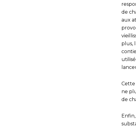
respo
de cha
aux a
provo
vieill
plus, 
contie
utili
lanceu
Cette 
ne plu
de ch
Enfin,
subst