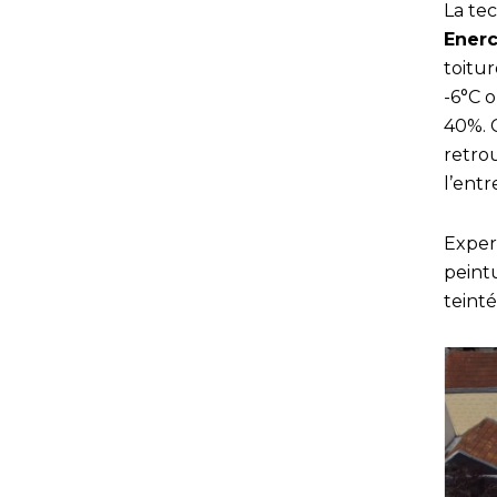
La te
Enerc
toitur
-6°C o
40%. C
retrou
l’entr
Exper
peintu
teinté