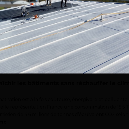
aîchir les bâtiments sans réchauffer le cli
matisation est à la fois coûteuse, énergivore et polluante
 elle représentait en France une consommation de 15,5 
mission de 4,6 millions de tonnes d’équivalent CO2 selon
me
.