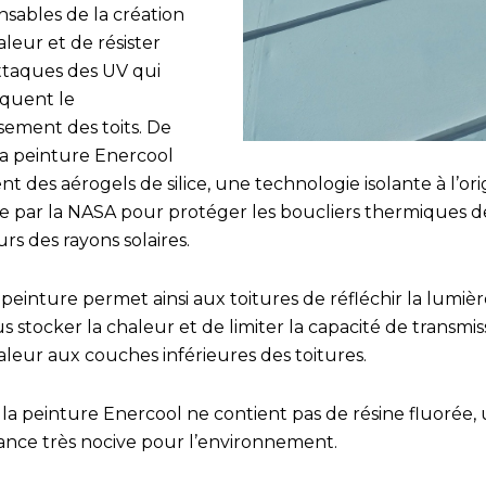
nsables de la création
leur et de résister
ttaques des UV qui
quent le
issement des toits. De
la peinture Enercool
nt des aérogels de silice, une technologie isolante à l’ori
sée par la NASA pour protéger les boucliers thermiques d
rs des rayons solaires.
peinture permet ainsi aux toitures de réfléchir la lumièr
s stocker la chaleur et de limiter la capacité de transmis
aleur aux couches inférieures des toitures.
 la peinture Enercool ne contient pas de résine fluorée,
ance très nocive pour l’environnement.