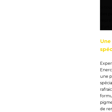
Si tou
des pe
représ
d’un 
Une 
spéc
Exper
Enerc
une p
spéci
rafrai
formu
pigmen
de re