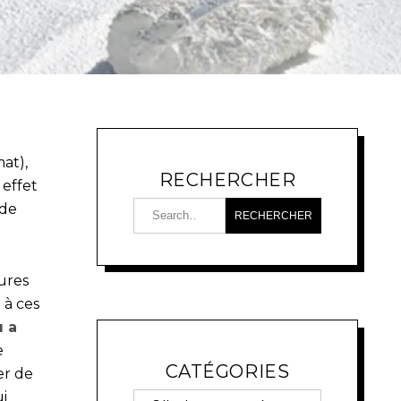
at),
RECHERCHER
 effet
 de
ures
 à ces
u a
e
CATÉGORIES
er de
ui