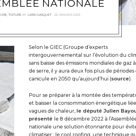
EMBLÉE NATIONALE
TURE
,
TOITURE
BY
LARA GASQUET
26 JANVIER 2023
Selon le GIEC (Groupe d’experts
intergouvernemental sur l’évolution du clim
sans baisse des émissions mondiales de gaz à
de serre, il y aura deux fois plus de périodes
canicule en 2050 qu’aujourd’hui (
source
).
Pour se préparer à la montée des températ
et baisser la consommation énergétique liée
vagues de chaleur,
le député Julien Bayo
présenté
le 8 décembre 2022 à l’Assemblé
nationale une solution étonnante pour évit
climatiser : le cool roofing, une technique q