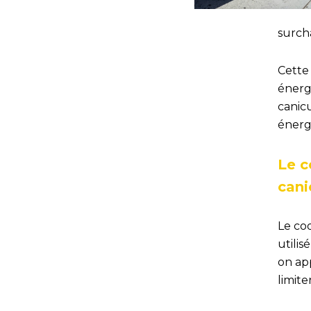
surch
Cette 
énergi
canicu
énerg
Le c
cani
Le coo
utilis
on app
limite