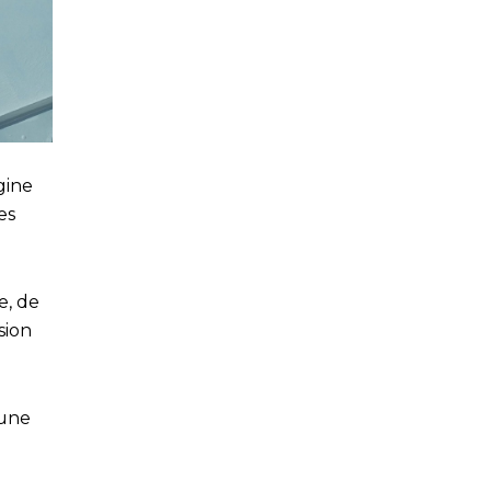
gine
es
e, de
sion
 une