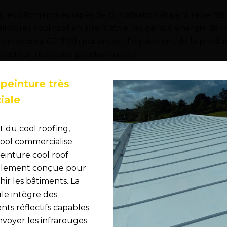
s les bâtiments équipés de climatisation étaient repeints
intures cool roof en alternative, les gains d’énergie de 
enteraient 6,2 TWh par an, soit l’équivalent de la produ
réacteur nucléaire pendant un an.
peinture très
iale
t du cool roofing,
ool commercialise
einture cool roof
alement conçue pour
chir les bâtiments. La
le intègre des
ts réflectifs capables
nvoyer les infrarouges