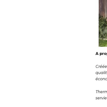
A pr
Créée
qualit
écono
Therm
servi