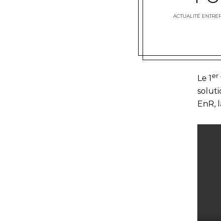
ACTUALITÉ ENTREP
er
Le 1
solut
EnR, 