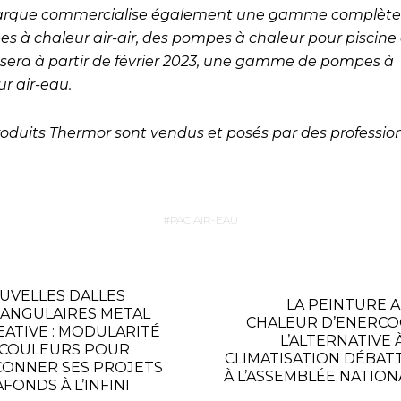
rque commercialise également une gamme complète
s à chaleur air-air, des pompes à chaleur pour piscine 
sera à partir de février 2023, une gamme de pompes à
r air-eau.
roduits Thermor sont vendus et posés par des profession
PAC AIR-EAU
UVELLES DALLES
LA PEINTURE A
IANGULAIRES METAL
CHALEUR D’ENERCOO
EATIVE : MODULARITÉ
L’ALTERNATIVE 
 COULEURS POUR
CLIMATISATION DÉBAT
ÇONNER SES PROJETS
À L’ASSEMBLÉE NATION
FONDS À L’INFINI