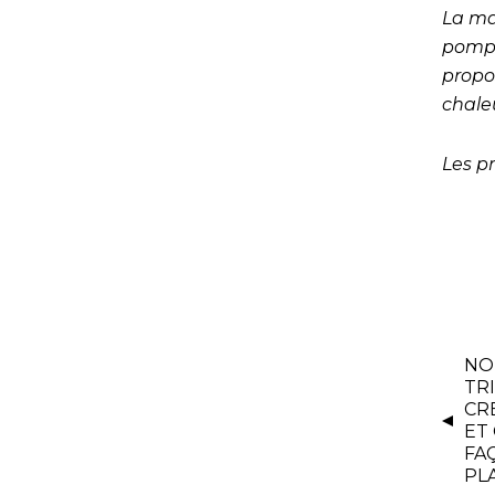
La ma
pompe
propo
chaleu
Les p
NO
TR
CR
ET
FA
PLA