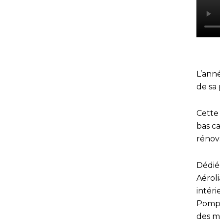
L’ann
de sa
Cette
bas c
rénov
Dédiée
Aérol
intér
Pompe
des m