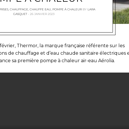
RISES
,
CHAUFFAGE
,
CHAUFFE EAU
,
POMPE À CHALEUR
BY
LARA
GASQUET
26 JANVIER 2023
février, Thermor, la marque française référente sur les
ions de chauffage et d’eau chaude sanitaire électriques 
lance sa première pompe à chaleur air-eau Aérolia.