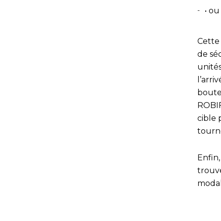
• ou
Cette
de sé
unités
l’arri
boutei
ROBIF
cible 
tourno
Enfin,
trouve
modali