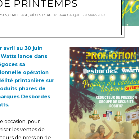
DE PRINTEMPS
ISES
,
CHAUFFAGE
,
PIÈCES D'EAU
BY
LARA GASQUET
9 MARS 2023
r avril au 30 juin
 Watts lance dans
égoces sa
tionnelle opération
délité printanière sur
roduits phares de
marques Desbordes
tts.
te occasion, pour
iser les ventes de
teurs de pression de