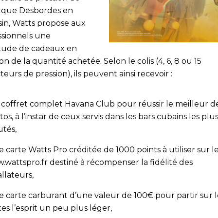
rque Desbordes en
in, Watts propose aux
ssionnels une
tude de cadeaux en
on de la quantité achetée. Selon le colis (4, 6, 8 ou 15
eurs de pression), ils peuvent ainsi recevoir :
 coffret complet Havana Club pour réussir le meilleur d
tos, à l’instar de ceux servis dans les bars cubains les plu
utés,
e carte Watts Pro créditée de 1000 points à utiliser sur le
wattspro.fr destiné à récompenser la fidélité des
allateurs,
e carte carburant d’une valeur de 100€ pour partir sur l
es l’esprit un peu plus léger,