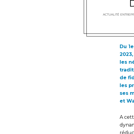
ACTUALITÉ ENTREPR
Du 1e
2023,
les n
tradi
de fi
les p
ses 
et Wa
A cet
dynam
réduc