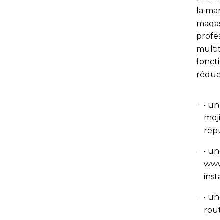
la ma
magas
profe
multi
foncti
réduct
• un
moji
rép
• un
www.
inst
• un
rout