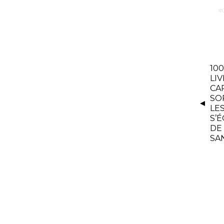
10
LIV
CA
SO
LE
S’
DE
SA