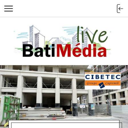
Batimedialiv