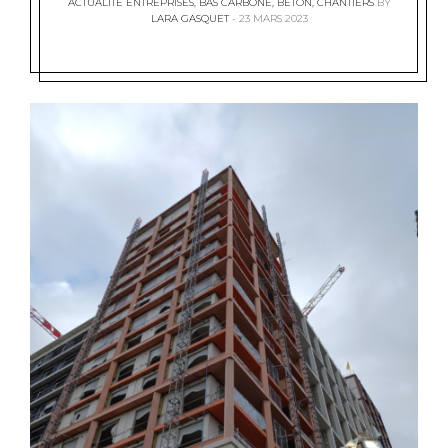
ACTUALITÉ ENTREPRISES
,
BAS CARBONE
,
BÉTON
,
CHANTIERS
BY
LARA GASQUET
23 MARS 2023